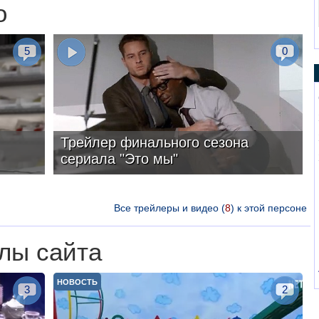
о
5
0
Трейлер финального сезона
сериала "Это мы"
Все трейлеры и видео (
8
) к этой персоне
лы сайта
НОВОСТЬ
3
2