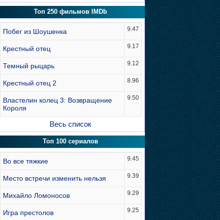
Топ 250 фильмов IMDb
9.47
Побег из Шоушенка
9.17
Крестный отец
9.12
Темный рыцарь
8.96
Крестный отец 2
9.50
Властелин колец 3: Возвращение
Короля
Весь список
Топ 100 сериалов
9.45
Во все тяжкие
9.39
Место встречи изменить нельзя
9.29
Михайло Ломоносов
9.25
Игра престолов