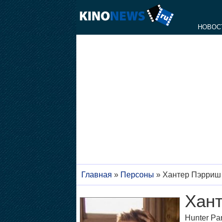
НОВОС
Главная
»
Персоны
»
Хантер Пэрриш
Хан
Hunter Par