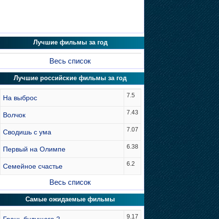
Лучшие фильмы за год
Весь список
Лучшие российские фильмы за год
7.5
На выброс
7.43
Волчок
7.07
Сводишь с ума
6.38
Первый на Олимпе
6.2
Семейное счастье
Весь список
Самые ожидаемые фильмы
9.17