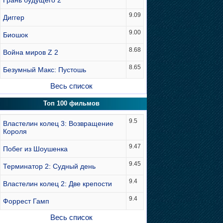
Грань будущего 2
9.09
Диггер
9.00
Биошок
8.68
Война миров Z 2
8.65
Безумный Макс: Пустошь
Весь список
Топ 100 фильмов
9.5
Властелин колец 3: Возвращение
Короля
9.47
Побег из Шоушенка
9.45
Терминатор 2: Судный день
9.4
Властелин колец 2: Две крепости
9.4
Форрест Гамп
Весь список