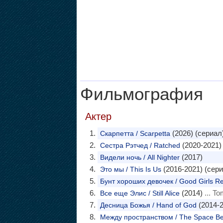
Фильмография
Актер
(2026) (сериал
Скарпетта / Scarpetta
(2020-2021)
Сестра Рэтчед / Ratched
(2017)
Видели ночь / All Nighter
(2016-2021) (сери
Это мы / This Is Us
Бунт хороших девочек / Good Girls Re
(2014)
... T
Все еще Элис / Still Alice
(2014-2
Десница Божья / Hand of God
Между пространством / The Space B