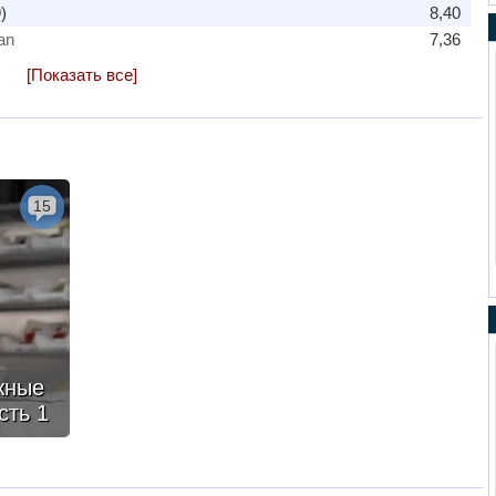
)
8,40
an
7,36
[Показать все]
15
жные
сть 1