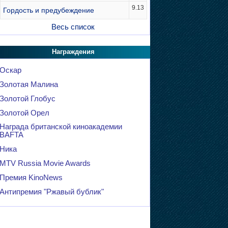
9.13
Гордость и предубеждение
Весь список
Награждения
Оскар
Золотая Малина
Золотой Глобус
Золотой Орел
Награда британской киноакадемии
BAFTA
Ника
MTV Russia Movie Awards
Премия KinoNews
Антипремия "Ржавый бублик"