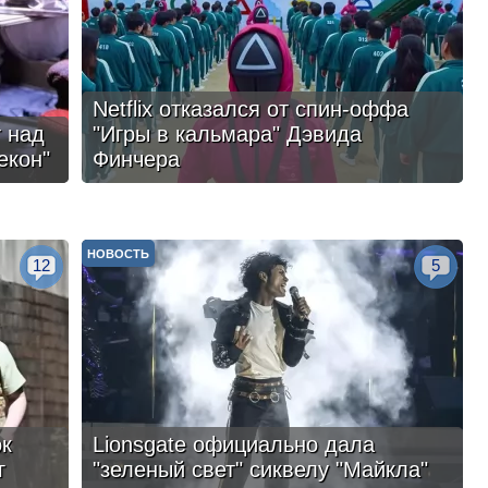
Netflix отказался от спин-оффа
 над
"Игры в кальмара" Дэвида
екон"
Финчера
НОВОСТЬ
12
5
ок
Lionsgate официально дала
г
"зеленый свет" сиквелу "Майкла"