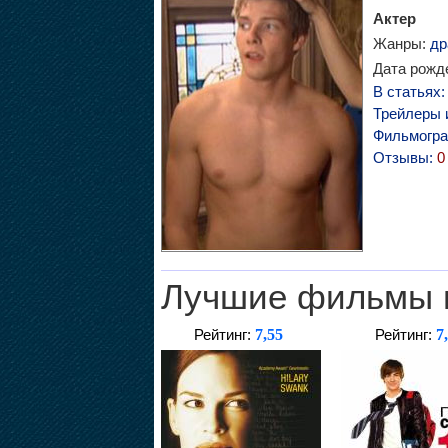
Актер
Жанры:
др
Дата рожде
В статьях
Трейлеры 
Фильмогр
Отзывы:
0
Лучшие фильмы 
7,55
7
Рейтинг:
Рейтинг: