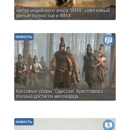
Автор индийского эпоса "RRR" снял новый
фильм полностью в IMAX
НОВОСТЬ
27
Кассовые сборы "Одиссеи" Кристофера
Нолана достигли миллиарда
НОВОСТЬ
5