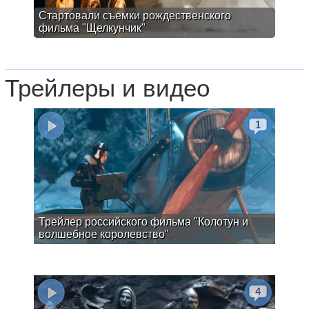
Стартовали съемки рождественского
фильма "Щелкунчик"
Трейлеры и видео
1
Трейлер российского фильма "Колотун и
волшебное королевство"
4