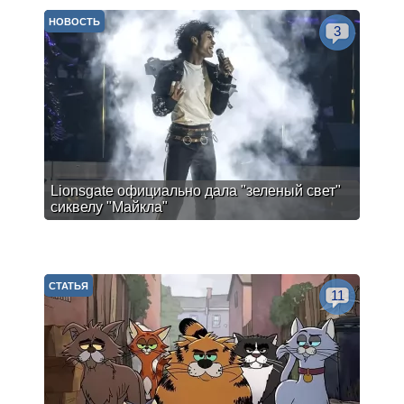
НОВОСТЬ
3
Lionsgate официально дала "зеленый свет"
сиквелу "Майкла"
СТАТЬЯ
11