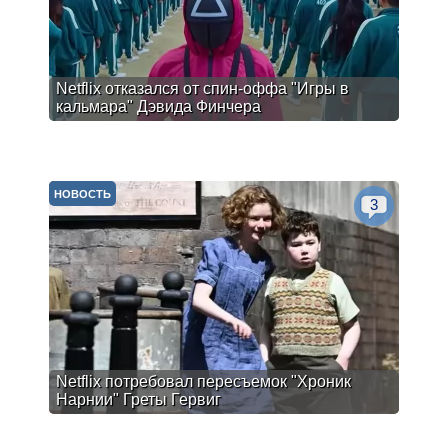
Netflix отказался от спин-оффа "Игры в
кальмара" Дэвида Финчера
НОВОСТЬ
3
Netflix потребовал пересъемок "Хроник
Нарнии" Греты Гервиг