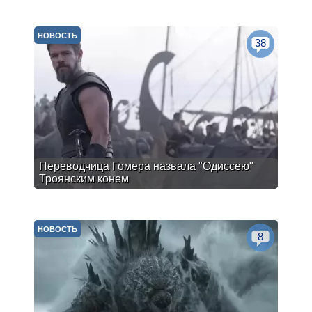
НОВОСТЬ
38
Переводчица Гомера назвала "Одиссею"
Троянским конем
НОВОСТЬ
8