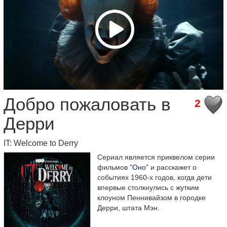
Добро пожаловать в
2
Дерри
IT: Welcome to Derry
Сериал является приквелом серии
фильмов "
Оно
" и расскажет о
событиях 1960-х годов, когда дети
впервые столкнулись с жутким
клоуном Пеннивайзом в городке
Дерри, штата Мэн.