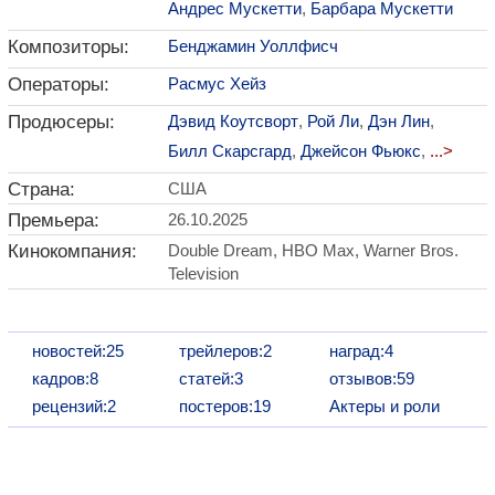
Андрес Мускетти
,
Барбара Мускетти
Композиторы:
Бенджамин Уоллфисч
Операторы:
Расмус Хейз
Продюсеры:
Дэвид Коутсворт
,
Рой Ли
,
Дэн Лин
,
Билл Скарсгард
,
Джейсон Фьюкс
,
...>
Страна:
США
Премьера:
26.10.2025
Кинокомпания:
Double Dream, HBO Max, Warner Bros.
Television
новостей:25
трейлеров:2
наград:4
кадров:8
статей:3
отзывов:59
рецензий:2
постеров:19
Актеры и роли