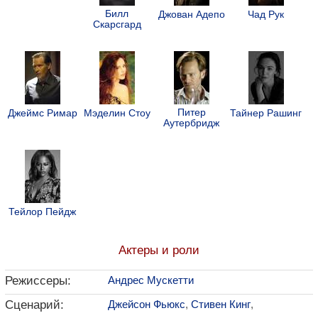
Билл
Джован Адепо
Чад Рук
Скарсгард
Питер
Джеймс Римар
Мэделин Стоу
Тайнер Рашинг
Аутербридж
Тейлор Пейдж
Актеры и роли
Режиссеры:
Андрес Мускетти
Сценарий:
Джейсон Фьюкс
,
Стивен Кинг
,