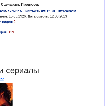
 Сценарист, Продюсер
ама
,
криминал
,
комедия
,
детектив
,
мелодрама
ния: 15.05.1926. Дата смерти: 12.09.2013
и видео:
2
1
афия:
119
и сериалы
,22