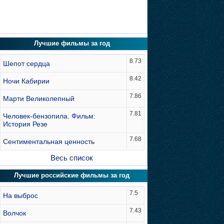
Лучшие фильмы за год
8.73
Шепот сердца
8.42
Ночи Кабирии
7.86
Марти Великолепный
7.81
Человек-бензопила. Фильм:
История Резе
7.68
Сентиментальная ценность
Весь список
Лучшие российские фильмы за год
7.5
На выброс
7.43
Волчок