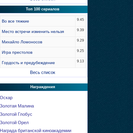
Топ 100 сериалов
9.45
Во все тяжкие
9.39
Место встречи изменить нельзя
9.29
Михайло Ломоносов
9.25
Игра престолов
9.13
Гордость и предубеждение
Весь список
Награждения
Оскар
Золотая Малина
Золотой Глобус
Золотой Орел
Награда британской киноакадемии