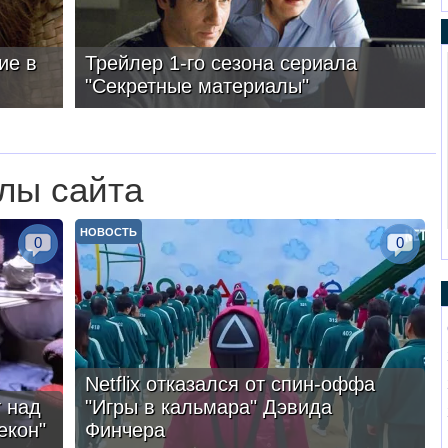
ие в
Трейлер 1-го сезона сериала
"Секретные материалы"
лы сайта
НОВОСТЬ
0
0
Netflix отказался от спин-оффа
 над
"Игры в кальмара" Дэвида
екон"
Финчера