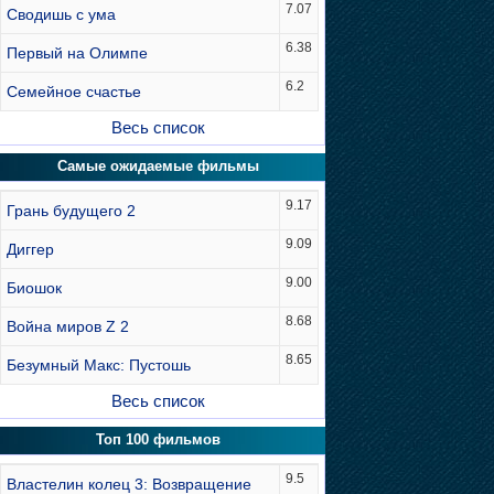
7.07
Сводишь с ума
6.38
Первый на Олимпе
6.2
Семейное счастье
Весь список
Самые ожидаемые фильмы
9.17
Грань будущего 2
9.09
Диггер
9.00
Биошок
8.68
Война миров Z 2
8.65
Безумный Макс: Пустошь
Весь список
Топ 100 фильмов
9.5
Властелин колец 3: Возвращение