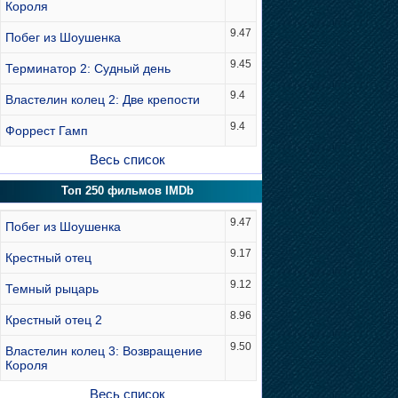
Короля
9.47
Побег из Шоушенка
9.45
Терминатор 2: Судный день
9.4
Властелин колец 2: Две крепости
9.4
Форрест Гамп
Весь список
Топ 250 фильмов IMDb
9.47
Побег из Шоушенка
9.17
Крестный отец
9.12
Темный рыцарь
8.96
Крестный отец 2
9.50
Властелин колец 3: Возвращение
Короля
Весь список