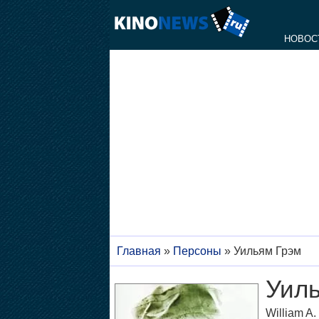
НОВОС
Главная
»
Персоны
»
Уильям Грэм
Уил
William A