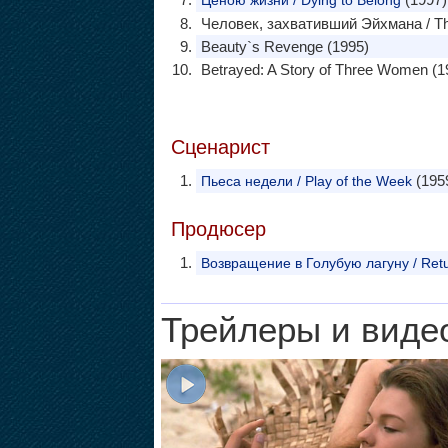
Ценою жизни / Dying to Belong
Человек, захвативший Эйхмана / T
Beauty`s Revenge (1995)
Betrayed: A Story of Three Women (1
Сценарист
(1959
Пьеса недели / Play of the Week
Продюсер
Возвращение в Голубую лагуну / Retu
Трейлеры и виде