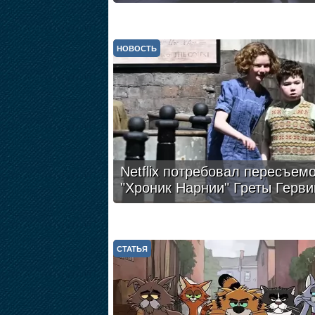
НОВОСТЬ
Netflix потребовал пересъем
"Хроник Нарнии" Греты Герви
СТАТЬЯ