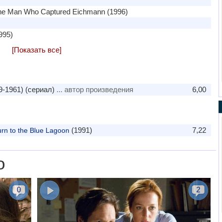
he Man Who Captured Eichmann (1996)
995)
[Показать все]
-1961) (сериал)
... автор произведения
6,00
(1991)
7,22
rn to the Blue Lagoon
о
0
2