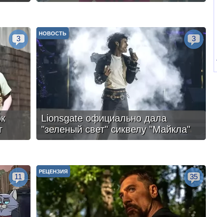
НОВОСТЬ
3
3
ок
Lionsgate официально дала
г
"зеленый свет" сиквелу "Майкла"
РЕЦЕНЗИЯ
11
35