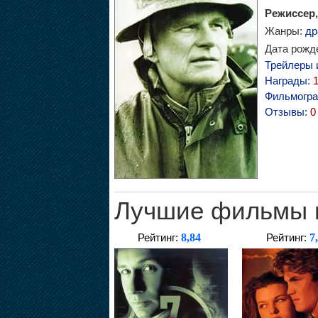
Режиссер,
Жанры:
др
Дата рожде
Трейлеры 
Награды:
Фильмогр
Отзывы:
0
Лучшие фильмы 
8,84
7
Рейтинг:
Рейтинг: