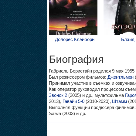
Долорес Клэйборн
Блэйд 
Биография
Габриель Беристайн родился 9 мая 1955 г
Был режиссером фильмов:
Джентльмен
(
Принимал участие в съемках и озвучив
Как оператор руководил процессом съе
Звонок 2
(2005) и др., мультфильма
Гаро
2013),
Гавайи 5-0
(2010-2020),
Штамм
(201
Выполнял функции продюсера фильмов: Сн
Salwa (2003) и др.