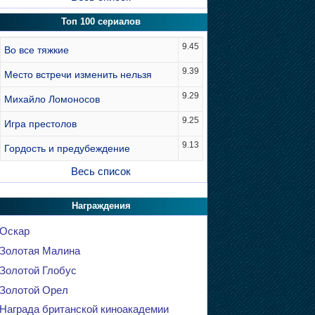
Топ 100 сериалов
9.45
Во все тяжкие
9.39
Место встречи изменить нельзя
9.29
Михайло Ломоносов
9.25
Игра престолов
9.13
Гордость и предубеждение
Весь список
Награждения
Оскар
Золотая Малина
Золотой Глобус
Золотой Орел
Награда британской киноакадемии