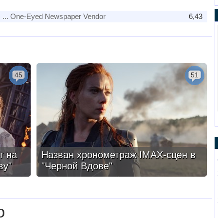
)
... One-Eyed Newspaper Vendor
6,43
45
51
т на
Назван хронометраж IMAX-сцен в
ву"
"Черной Вдове"
о