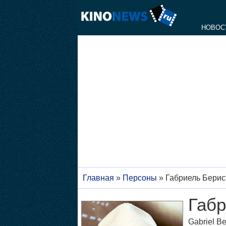
НОВОС
Главная
»
Персоны
»
Габриель Берис
Габр
Gabriel Be