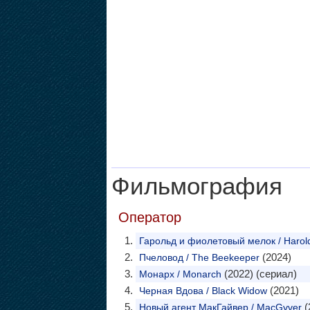
Фильмография
Оператор
Гарольд и фиолетовый мелок / Harold
(2024)
Пчеловод / The Beekeeper
(2022) (сериал)
Монарх / Monarch
(2021)
Черная Вдова / Black Widow
(
Новый агент МакГайвер / MacGyver