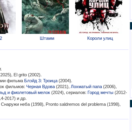
2
Штамм
Короли улиц
.
2025), El grito (2002).
ании фильма
Блэйд 3: Троица
(2004).
мок фильмов:
Черная Вдова
(2021),
Лохматый папа
(2006),
льд и фиолетовый мелок
(2024), сериалов:
Город мечты
(2012-
4-2017) и др.
аружи неба (1998), Pronto saldremos del problema (1998),