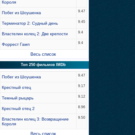
Короля
9.47
Побег из Шоушенка
9.45
Терминатор 2: Судный день
9.4
Властелин колец 2: Две крепости
9.4
Форрест Гамп
Весь список
Топ 250 фильмов IMDb
9.47
Побег из Шоушенка
9.17
Крестный отец
9.12
Темный рыцарь
8.96
Крестный отец 2
9.50
Властелин колец 3: Возвращение
Короля
Весь список