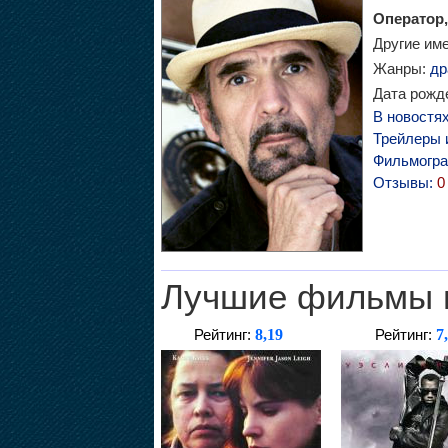
Оператор,
Другие им
Жанры:
др
Дата рожде
В новостя
Трейлеры 
Фильмогр
Отзывы:
0
Лучшие фильмы 
8,19
7
Рейтинг:
Рейтинг: