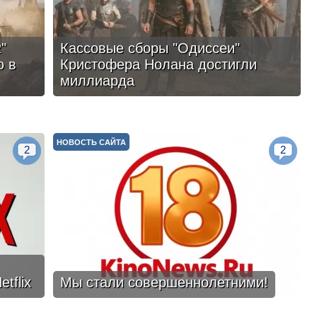
"
Кассовые сборы "Одиссеи"
ю в
Кристофера Нолана достигли
миллиарда
НОВОСТЬ САЙТА
2
2
tflix
Мы стали совершеннолетними!