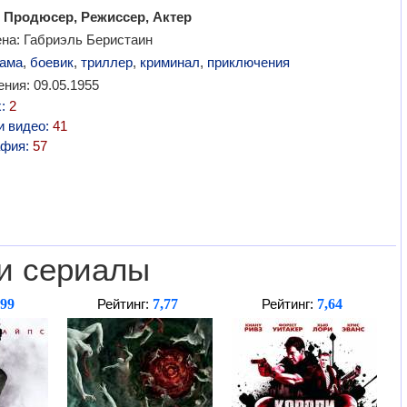
 Продюсер, Режиссер, Актер
ена: Габриэль Беристаин
ама
,
боевик
,
триллер
,
криминал
,
приключения
ния: 09.05.1955
х:
2
и видео:
41
афия:
57
и сериалы
,99
7,77
7,64
Рейтинг:
Рейтинг: