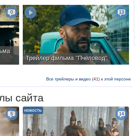
0
13
ьма
Трейлер фильма "Пчеловод"
Все трейлеры и видео (
41
) к этой персоне
лы сайта
НОВОСТЬ
5
14