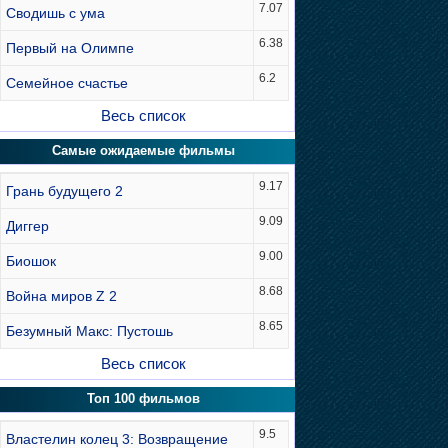
7.07
Сводишь с ума
6.38
Первый на Олимпе
6.2
Семейное счастье
Весь список
Самые ожидаемые фильмы
9.17
Грань будущего 2
9.09
Диггер
9.00
Биошок
8.68
Война миров Z 2
8.65
Безумный Макс: Пустошь
Весь список
Топ 100 фильмов
9.5
Властелин колец 3: Возвращение