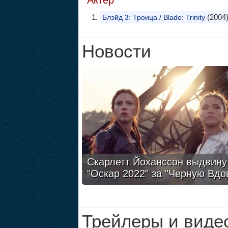
Актер
(2004
Блэйд 3: Троица / Blade: Trinity
Новости
Скарлетт Йоханссон выдвину
"Оскар 2022" за "Черную Вдо
Трейлеры и виде