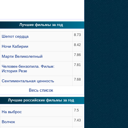
Лучшие фильмы за год
8.73
Шепот сердца
8.42
Ночи Кабирии
7.86
Марти Великолепный
7.81
Человек-бензопила. Фильм:
История Резе
7.68
Сентиментальная ценность
Весь список
Лучшие российские фильмы за год
7.5
На выброс
7.43
Волчок