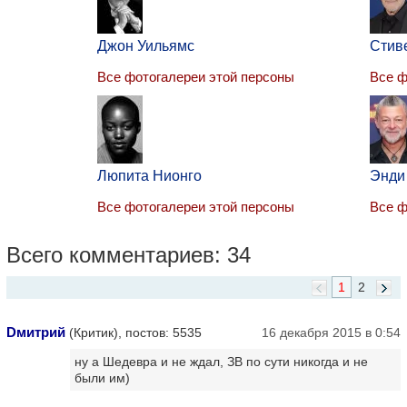
Джон Уильямс
Стив
Все фотогалереи этой персоны
Все ф
Люпита Нионго
Энди
Все фотогалереи этой персоны
Все ф
Всего комментариев: 34
1
2
Dмитрий
(Критик), постов: 5535
16 декабря 2015 в 0:54
ну а Шедевра и не ждал, ЗВ по сути никогда и не
были им)