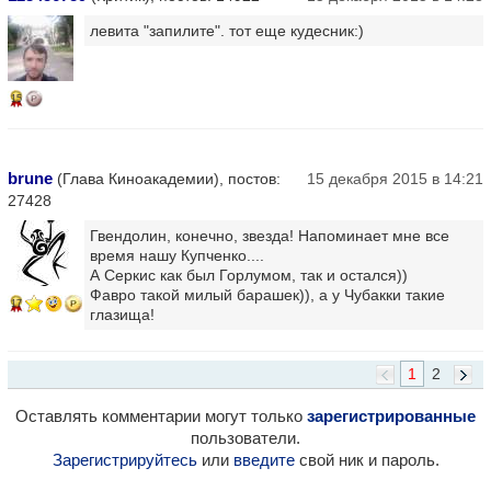
левита "запилите". тот еще кудесник:)
15
brune
(Глава Киноакадемии), постов:
15 декабря 2015 в 14:21
27428
Гвендолин, конечно, звезда! Напоминает мне все
время нашу Купченко....
А Серкис как был Горлумом, так и остался))
Фавро такой милый барашек)), а у Чубакки такие
17
глазища!
1
2
Оставлять комментарии могут только
зарегистрированные
пользователи.
Зарегистрируйтесь
или
введите
свой ник и пароль.