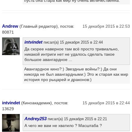
пусть она стара как мир ну очень величественна.
Andrew
(Главный редактор), постов:
15 декабря 2015 в 22:53
80871
intvindet
писал(а) 15 декабря 2015 в 22:44
Да скорее наверное там всё просто тривиально,
никакой интриги нет не удалось сделать такое
большое авангардное ...
Авангардное кино?:) Звездные войны?:) Да они
никогда не был авангардными:) Это ж старая как мир
история про рыцарей и драконов:)
intvindet
(Киноакадемик), постов:
15 декабря 2015 в 22:44
13629
Andrey253
писал(а) 15 декабря 2015 в 22:21
А чего же вам не хватило ? Масштаба ?