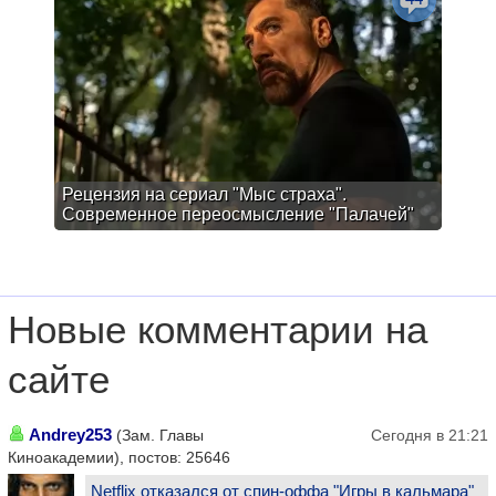
Рецензия на сериал "Мыс страха".
Современное переосмысление "Палачей"
Новые комментарии на
сайте
Andrey253
(Зам. Главы
Сегодня в 21:21
Киноакадемии), постов: 25646
Netflix отказался от спин-оффа "Игры в кальмара"