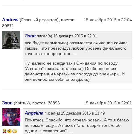
Andrew
(Главный редактор), постов:
15 декабря 2015 в 22:04
80871
Зэпп
писал(а) 15 декабря 2015 в 22:01
все будет нормально) разумеется ожидания сейчас
таковы, что превзойдут любой уровень финального
качества. стопроцентно ...
Ну, далеко не всегда так:) Ожидания по поводу
"Аватара" тоже зашкаливали:) Особенно после
демонстрации нарезки за полгода до премьеры. И
они полностью себя оправдали:)
Зэпп
(Критик), постов: 38896
15 декабря 2015 в 22:01
Angelina
писал(а) 15 декабря 2015 в 21:49
Понятно). Спасибо, что отреагировали. А то я бегаю
по темам, ищу... А насчёт "это говорит только об
одном, к сожалению"- ...
16