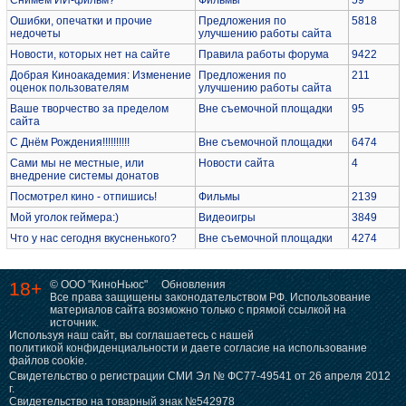
Ошибки, опечатки и прочие
Предложения по
5818
недочеты
улучшению работы сайта
Новости, которых нет на сайте
Правила работы форума
9422
Добрая Киноакадемия: Изменение
Предложения по
211
оценок пользователям
улучшению работы сайта
Ваше творчество за пределом
Вне съемочной площадки
95
сайта
С Днём Рождения!!!!!!!!!!
Вне съемочной площадки
6474
Сами мы не местные, или
Новости сайта
4
внедрение системы донатов
Посмотрел кино - отпишись!
Фильмы
2139
Мой уголок геймера:)
Видеоигры
3849
Что у нас сегодня вкусненького?
Вне съемочной площадки
4274
18+
© ООО "КиноНьюс"
Обновления
Все права защищены законодательством РФ. Использование
материалов сайта возможно только с прямой ссылкой на
источник.
Используя наш сайт, вы соглашаетесь с нашей
политикой конфиденциальности
и даете согласие на использование
файлов cookie.
Свидетельство о регистрации СМИ Эл № ФС77-49541 от 26 апреля 2012
г.
Свидетельство на товарный знак №542978