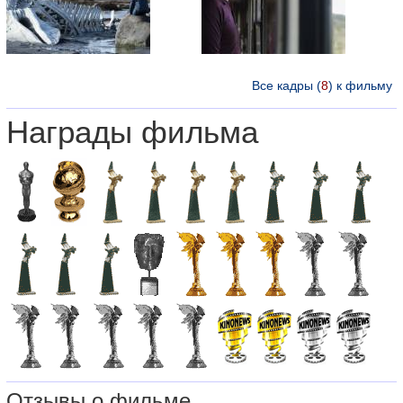
Все кадры (
8
) к фильму
Награды фильма
Отзывы о фильме