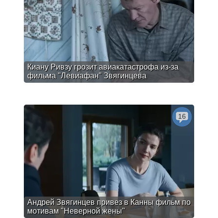
Киану Ривзу грозит авиакатастрофа из-за
фильма "Левиафан" Звягинцева
16
Андрей Звягинцев привез в Канны фильм по
мотивам "Неверной жены"