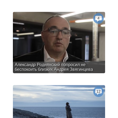
4
Александр Роднянский попросил не
беспокоить близких Андрея Звягинцева
12