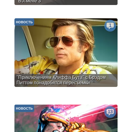
"Бэтмене 3"
НОВОСТЬ
1
"Приключениям Клиффа Бута" с Брэдом
Питтом понадобятся пересъемки
НОВОСТЬ
13