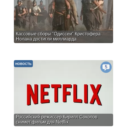
Кассовые сборы "Одиссеи" Кристофера
Нолана достигли миллиарда
НОВОСТЬ
5
Российский режиссер Кирилл Соколов
снимет фильм для Netflix