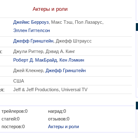
Актеры и роли
Джеймс Берроуз
, Макс Тэш, Пол Лазарус,
Эллен Гиттелсон
Джефф Гринштейн
, Джефф Штраусс
:
Джули Риттер, Дэвид А. Кинг
Роберт Д. МакБрайд
,
Кен Лэмкин
Джей Клекнер,
Джефф Гринштейн
США
я:
Jeff & Jeff Productions, Universal TV
трейлеров:0
наград:0
статей:0
отзывов:0
постеров:0
Актеры и роли