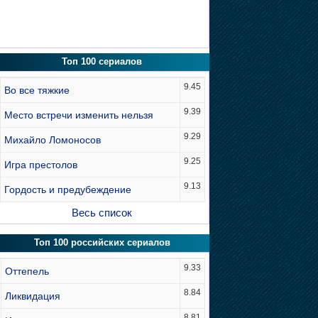
Топ 100 сериалов
9.45
Во все тяжкие
9.39
Место встречи изменить нельзя
9.29
Михайло Ломоносов
9.25
Игра престолов
9.13
Гордость и предубеждение
Весь список
Топ 100 российских сериалов
9.33
Оттепель
8.84
Ликвидация
8.81