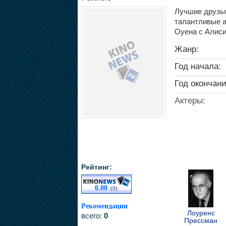
Лучшие друзья
талантливые а
Оуена с Алиси
Жанр:
Год начала:
Год окончани
Актеры:
Рейтинг:
0.00
(0)
Рекомендации
Лоуренс
всего:
0
Прессман