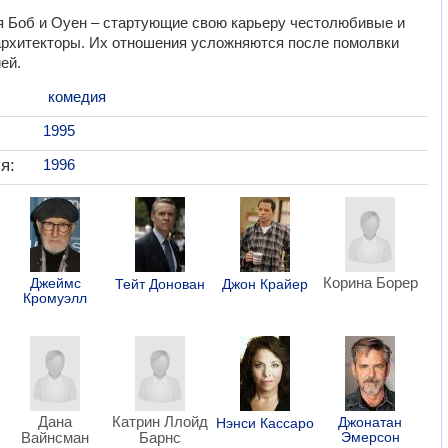
 Боб и Оуен – стартующие свою карьеру честолюбивые и
рхитекторы. Их отношения усложняются после помолвки
ей.
комедия
1995
я:
1996
Корина Борер
Джеймс
Тейт Донован
Джон Крайер
Кромуэлл
Дана
Катрин Ллойд
Джонатан
Нэнси Кассаро
Вайнcман
Барнс
Эмерсон