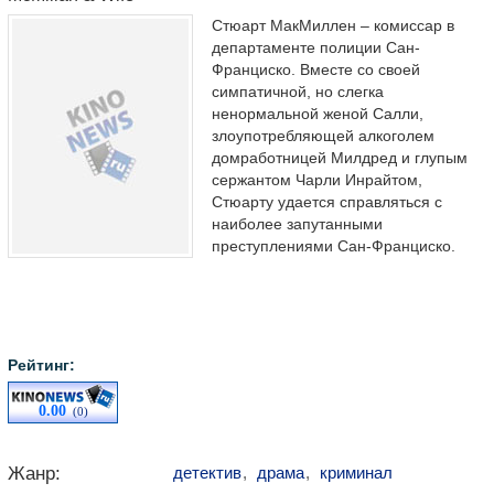
Стюарт МакМиллен – комиссар в
департаменте полиции Сан-
Франциско. Вместе со своей
симпатичной, но слегка
ненормальной женой Салли,
злоупотребляющей алкоголем
домработницей Милдред и глупым
сержантом Чарли Инрайтом,
Стюарту удается справляться с
наиболее запутанными
преступлениями Сан-Франциско.
Рейтинг:
0.00
(0)
Жанр:
детектив
,
драма
,
криминал