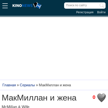
Регистрация
Войти
Главная
»
Сериалы
»
МакМиллан и жена
МакМиллан и жена
0
McMillan & Wife