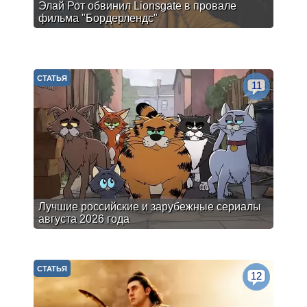
Элай Рот обвинил Lionsgate в провале
фильма "Бордерлендс"
СТАТЬЯ
11
Лучшие российские и зарубежные сериалы
августа 2026 года
СТАТЬЯ
12