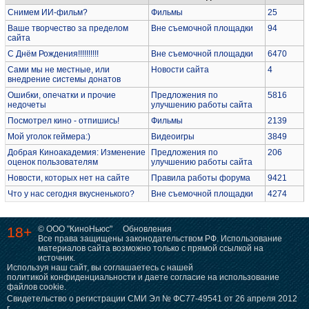
Снимем ИИ-фильм?
Фильмы
25
Ваше творчество за пределом
Вне съемочной площадки
94
сайта
С Днём Рождения!!!!!!!!!!
Вне съемочной площадки
6470
Сами мы не местные, или
Новости сайта
4
внедрение системы донатов
Ошибки, опечатки и прочие
Предложения по
5816
недочеты
улучшению работы сайта
Посмотрел кино - отпишись!
Фильмы
2139
Мой уголок геймера:)
Видеоигры
3849
Добрая Киноакадемия: Изменение
Предложения по
206
оценок пользователям
улучшению работы сайта
Новости, которых нет на сайте
Правила работы форума
9421
Что у нас сегодня вкусненького?
Вне съемочной площадки
4274
18+
© ООО "КиноНьюс"
Обновления
Все права защищены законодательством РФ. Использование
материалов сайта возможно только с прямой ссылкой на
источник.
Используя наш сайт, вы соглашаетесь с нашей
политикой конфиденциальности
и даете согласие на использование
файлов cookie.
Свидетельство о регистрации СМИ Эл № ФС77-49541 от 26 апреля 2012
г.