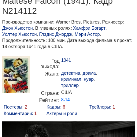
Maltese Falcon (1941). Кадр
N214112
Производство компании: Warner Bros. Pictures. Режиссер:
Джон Хьюстон
. В главных ролях:
Хамфри Богарт
,
Уолтер Хьюстон
,
Глэдис Джордж
,
Мэри Астор
.
Продолжительность: 100 мин. Дата выхода фильма в прокат:
18 октября 1941 года в США.
1941
Год
выхода:
детектив
,
драма
,
Жанр:
криминал
,
нуар
,
триллер
США
Страна:
Рейтинг:
8.14
Постеры:
2
Кадры:
6
Трейлеры:
1
Комментарии:
1
Актеры и роли