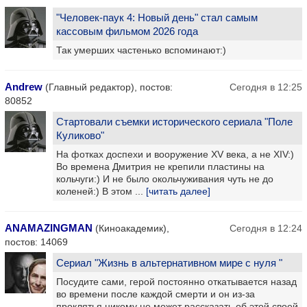
"Человек-паук 4: Новый день" стал самым
кассовым фильмом 2026 года
Так умерших частенько вспоминают:)
Andrew
(Главный редактор), постов:
Сегодня в 12:25
80852
Стартовали съемки исторического сериала "Поле
Куликово"
На фотках доспехи и вооружение XV века, а не XIV:)
Во времена Дмитрия не крепили пластины на
кольчуги:) И не было окольчуживания чуть не до
коленей:) В этом ...
[читать далее]
ANAMAZINGMAN
(Киноакадемик),
Сегодня в 12:24
постов: 14069
Сериал "Жизнь в альтернативном мире с нуля "
Посудите сами, герой постоянно откатывается назад
во времени после каждой смерти и он из-за
проклятья никому не может рассказать об этой своей