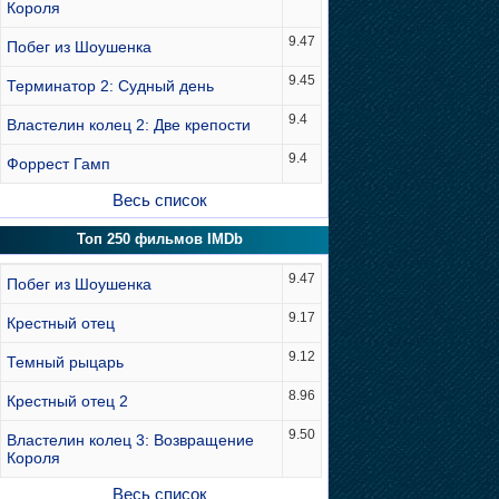
Короля
9.47
Побег из Шоушенка
9.45
Терминатор 2: Судный день
9.4
Властелин колец 2: Две крепости
9.4
Форрест Гамп
Весь список
Топ 250 фильмов IMDb
9.47
Побег из Шоушенка
9.17
Крестный отец
9.12
Темный рыцарь
8.96
Крестный отец 2
9.50
Властелин колец 3: Возвращение
Короля
Весь список