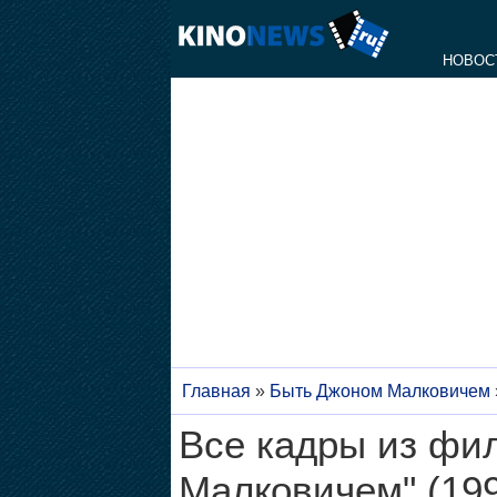
НОВОС
Главная
»
Быть Джоном Малковичем
Все кадры из фи
Малковичем" (19