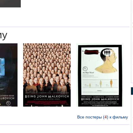
му
Все постеры (
4
) к фильму