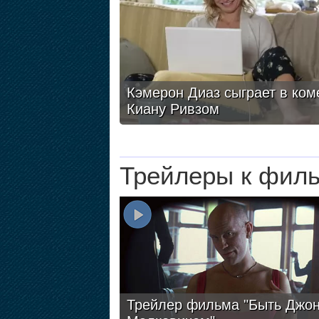
Кэмерон Диаз сыграет в ком
Киану Ривзом
Трейлеры к фил
Трейлер фильма "Быть Джо