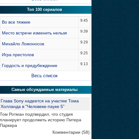
Топ 100 сериалов
9.45
Во все тяжкие
9.39
Место встречи изменить нельзя
9.29
Михайло Ломоносов
9.25
Игра престолов
9.13
Гордость и предубеждение
Весь список
Самые обсуждаемые материалы
Глава Sony надеется на участие Тома
Холланда в "Человеке-пауке 5"
Том Ротман подтвердил, что студия
планирует продолжить историю Питера
Паркера
Комментарии (58)