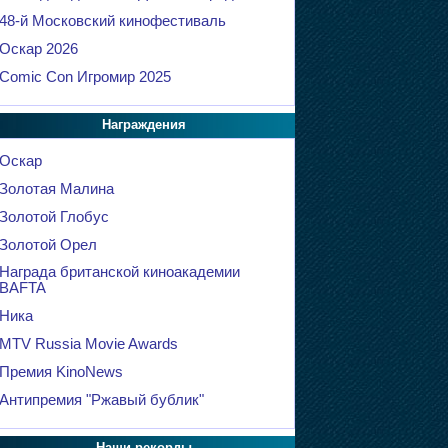
48-й Московский кинофестиваль
Оскар 2026
Comic Con Игромир 2025
Награждения
Оскар
Золотая Малина
Золотой Глобус
Золотой Орел
Награда британской киноакадемии
BAFTA
Ника
MTV Russia Movie Awards
Премия KinoNews
Антипремия "Ржавый бублик"
Наши рекорды