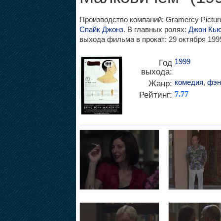
Производство компаний: Gramercy Pictures
Спайк Джонз
. В главных ролях:
Джон Кью
выхода фильма в прокат: 29 октября 199
1999
Год
выхода:
комедия
,
фэн
Жанр:
Рейтинг:
7.77