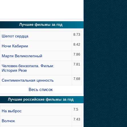
Лучшие фильмы за год
8.73
Шепот сердца
8.42
Ночи Кабирии
7.86
Марти Великолепный
7.81
Человек-бензопила. Фильм:
История Резе
7.68
Сентиментальная ценность
Весь список
Лучшие российские фильмы за год
7.5
На выброс
7.43
Волчок