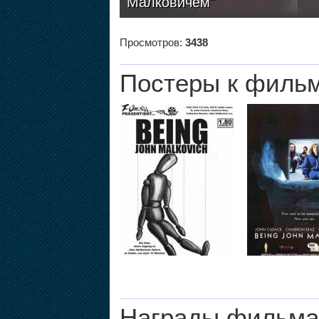
Малковичем"
Просмотров:
3438
Постеры к филь
Награды фильма