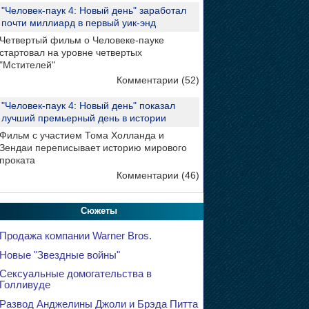
"Человек-паук 4: Новый день" заработал
почти миллиард в первый уик-энд
Четвертый фильм о Человеке-пауке
стартовал на уровне четвертых
"Мстителей"
Комментарии (52)
"Человек-паук 4: Новый день" показал
лучший премьерный день в истории
Фильм с участием Тома Холланда и
Зендаи переписывает историю мирового
проката
Комментарии (46)
Сюжеты
Продажа компании Warner Bros.
Новые "Звездные войны"
Сексуальные домогательства в
Голливуде
Развод Анджелины Джоли и Брэда Питта