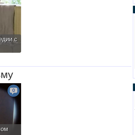
едии с
ьму
0
ном