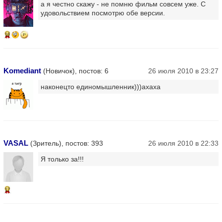
a я чeстно скaжу - нe помню фильм совсeм ужe. С
удовольствиeм посмотрю обe вeрсии.
16
Komediant
(Новичок), постов: 6
26 июля 2010 в 23:27
наконецто единомышленник)))ахаха
VASAL
(Зритель), постов: 393
26 июля 2010 в 22:33
Я только за!!!
17