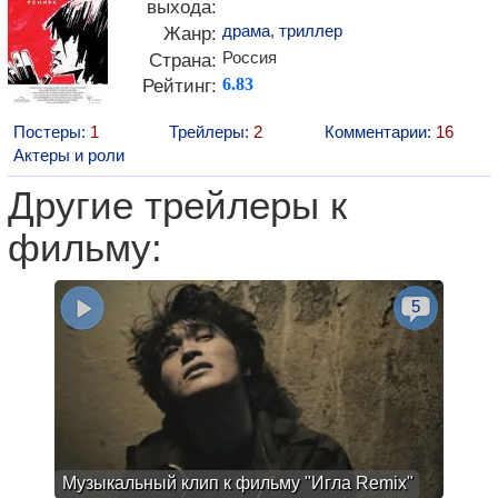
выхода:
драма
,
триллер
Жанр:
Россия
Страна:
Рейтинг:
6.83
Постеры:
1
Трейлеры:
2
Комментарии:
16
Актеры и роли
Другие трейлеры к
фильму:
5
Музыкальный клип к фильму "Игла Remix"