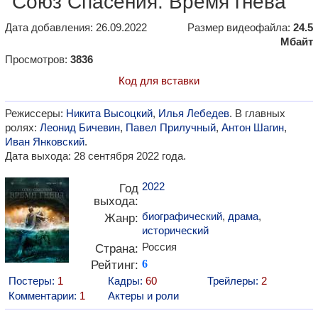
"Союз Спасения. Время гнева"
Дата добавления: 26.09.2022
Размер видеофайла:
24.5
Мбайт
Просмотров:
3836
Код для вставки
Режиссеры:
Никита Высоцкий
,
Илья Лебедев
. В главных
ролях:
Леонид Бичевин
,
Павел Прилучный
,
Антон Шагин
,
Иван Янковский
.
Дата выхода: 28 сентября 2022 года.
2022
Год
выхода:
биографический
,
драма
,
Жанр:
исторический
Россия
Страна:
Рейтинг:
6
Постеры:
1
Кадры:
60
Трейлеры:
2
Комментарии:
1
Актеры и роли