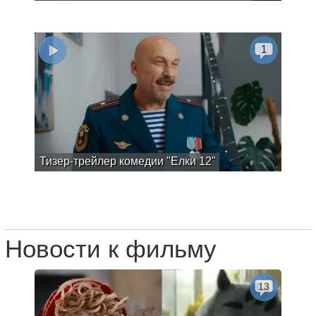
1
Тизер-трейлер комедии "Елки 12"
Новости к фильму
13