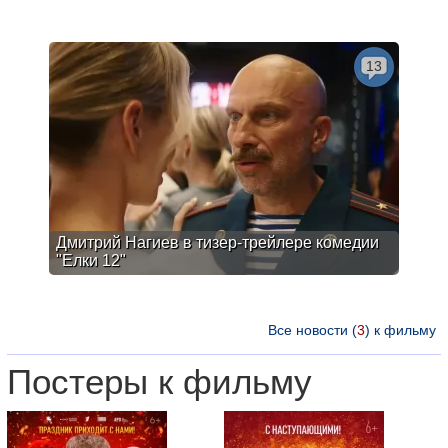
13
Дмитрий Нагиев в тизер-трейлере комедии
"Елки 12"
Все новости (
3
) к фильму
Постеры к фильму