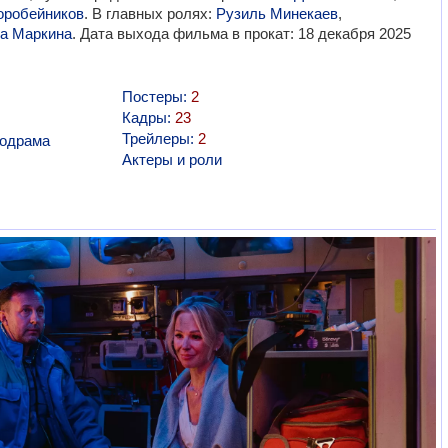
оробейников
. В главных ролях:
Рузиль Минекаев
,
а Маркина
. Дата выхода фильма в прокат: 18 декабря 2025
Постеры:
2
Кадры:
23
Трейлеры:
2
одрама
Актеры и роли