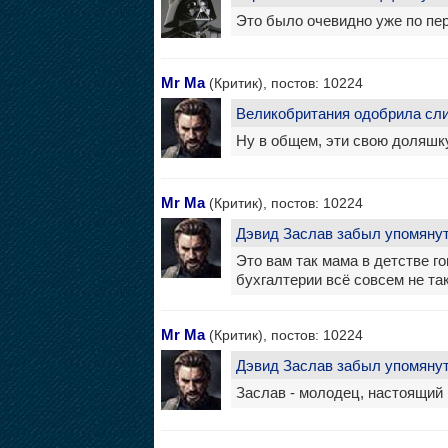
Это было очевидно уже по пер
Mr Ma
(Критик), постов: 10224
Великобритания одобрила слия
Ну в общем, эти свою доляшк
Mr Ma
(Критик), постов: 10224
Дэвид Заслав забыл упомянуть
Это вам так мама в детстве г
бухгалтерии всё совсем не так
Mr Ma
(Критик), постов: 10224
Дэвид Заслав забыл упомянуть
Заслав - молодец, настоящий 