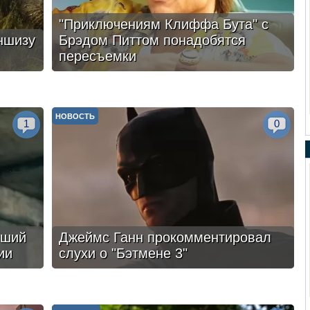
"Приключениям Клиффа Бута" с
ншизу
Брэдом Питтом понадобятся
пересъемки
НОВОСТЬ
1
0
чший
Джеймс Ганн прокомментировал
ии
слухи о "Бэтмене 3"