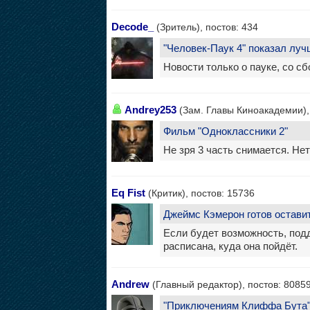
Decode_
(Зритель), постов: 434
"Человек-Паук 4" показал луч
Новости только о пауке, со с
Andrey253
(Зам. Главы Киноакадемии),
Фильм "Одноклассники 2"
Не зря 3 часть снимается. Не
Eq Fist
(Критик), постов: 15736
Джеймс Кэмерон готов оставит
Если будет возможность, подд
расписана, куда она пойдёт.
Andrew
(Главный редактор), постов: 8085
"Приключениям Клиффа Бута"