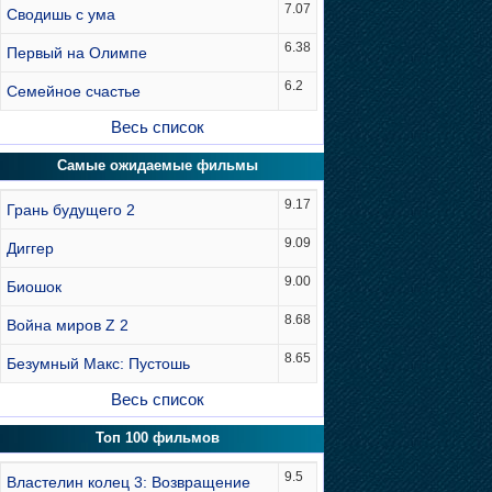
7.07
Сводишь с ума
6.38
Первый на Олимпе
6.2
Семейное счастье
Весь список
Самые ожидаемые фильмы
9.17
Грань будущего 2
9.09
Диггер
9.00
Биошок
8.68
Война миров Z 2
8.65
Безумный Макс: Пустошь
Весь список
Топ 100 фильмов
9.5
Властелин колец 3: Возвращение