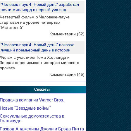
"Человек-паук 4: Новый день" заработал
почти миллиард в первый уик-энд
Четвертый фильм о Человеке-пауке
стартовал на уровне четвертых
"Мстителей"
Комментарии (52)
"Человек-паук 4: Новый день" показал
лучший премьерный день в истории
Фильм с участием Тома Холланда и
Зендаи переписывает историю мирового
проката
Комментарии (46)
Сюжеты
Продажа компании Warner Bros.
Новые "Звездные войны"
Сексуальные домогательства в
Голливуде
Развод Анджелины Джоли и Брэда Питта