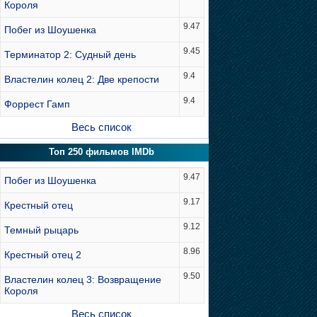
Короля
9.47
Побег из Шоушенка
9.45
Терминатор 2: Судный день
9.4
Властелин колец 2: Две крепости
9.4
Форрест Гамп
Весь список
Топ 250 фильмов IMDb
9.47
Побег из Шоушенка
9.17
Крестный отец
9.12
Темный рыцарь
8.96
Крестный отец 2
9.50
Властелин колец 3: Возвращение
Короля
Весь список