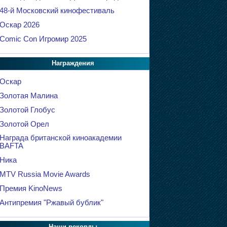
48-й Московский кинофестиваль
Оскар 2026
Comic Con Игромир 2025
Награждения
Оскар
Золотая Малина
Золотой Глобус
Золотой Орел
Награда британской киноакадемии
BAFTA
Ника
MTV Russia Movie Awards
Премия KinoNews
Антипремия "Ржавый бублик"
Наши рекорды