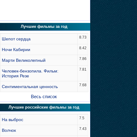
Лучшие фильмы за год
8.73
Шепот сердца
8.42
Ночи Кабирии
7.86
Марти Великолепный
7.81
Человек-бензопила. Фильм:
История Резе
7.68
Сентиментальная ценность
Весь список
Лучшие российские фильмы за год
7.5
На выброс
7.43
Волчок