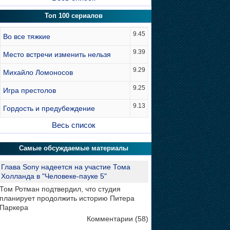
Топ 100 сериалов
9.45
Во все тяжкие
9.39
Место встречи изменить нельзя
9.29
Михайло Ломоносов
9.25
Игра престолов
9.13
Гордость и предубеждение
Весь список
Самые обсуждаемые материалы
Глава Sony надеется на участие Тома
Холланда в "Человеке-пауке 5"
Том Ротман подтвердил, что студия
планирует продолжить историю Питера
Паркера
Комментарии (58)