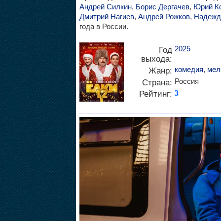
Андрей Силкин
,
Борис Дергачев
,
Юрий К
Дмитрий Нагиев
,
Андрей Рожков
,
Надежд
года в России.
2025
Год
выхода:
комедия
,
мел
Жанр:
Россия
Страна:
Рейтинг:
3