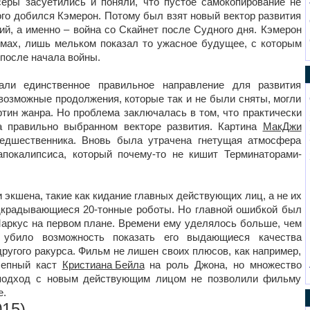
серы засуетились и поняли, что пустое самокопирование не
ого добился Кэмерон. Потому был взят новый вектор развития
й, а именно – война со Скайнет после Судного дня. Кэмерон
ьмах, лишь мельком показал то ужасное будущее, с которым
после начала войны.
али единственное правильное направление для развития
 возможные продолжения, которые так и не были сняты, могли
ртин жанра. Но проблема заключалась в том, что практически
а правильно выбранном векторе развития. Картина
МакДжи
редшественника. Вновь была утрачена гнетущая атмосфера
апокалипсиса, который почему-то не кишит Терминаторами-
экшена, такие как кидание главных действующих лиц, а не их
дкрадывающиеся 20-тонные роботы. Но главной ошибкой был
аркус на первом плане. Времени ему уделялось больше, чем
 убило возможность показать его выдающиеся качества
ругого ракурса. Фильм не лишен своих плюсов, как например,
лепный каст
Кристиана Бейла
на роль Джона, но множество
й подход с новым действующим лицом не позволили фильму
е.
015)