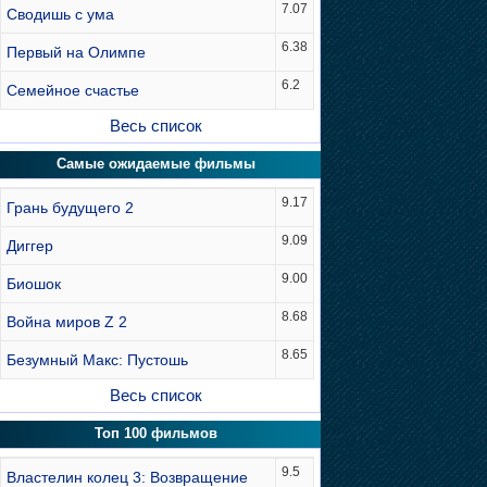
7.07
Сводишь с ума
6.38
Первый на Олимпе
6.2
Семейное счастье
Весь список
Самые ожидаемые фильмы
9.17
Грань будущего 2
9.09
Диггер
9.00
Биошок
8.68
Война миров Z 2
8.65
Безумный Макс: Пустошь
Весь список
Топ 100 фильмов
9.5
Властелин колец 3: Возвращение