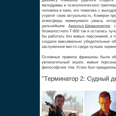
мелодрамы и психологического трилле
человека в кино, его тематика с выходо
утратит свою актуальность. Кэмерон п
атмосферы неминуемого ужаса, кото
дальнейшем
Арнольд Шварценеггер
сы
безжалостного Т-800 так и осталась луч
бы работать без живых персонажей, и т
создали максимально убедительные об
заслуженное место среди лучших экранны
Основные правила франшизы были обо
увлекательный экшен, живые персона
философских тем. Успех был грандиозны
"
Терминатор 2: Судный д