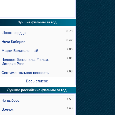
Лучшие фильмы за год
8.73
Шепот сердца
8.42
Ночи Кабирии
7.86
Марти Великолепный
7.81
Человек-бензопила. Фильм:
История Резе
7.68
Сентиментальная ценность
Весь список
Лучшие российские фильмы за год
7.5
На выброс
7.43
Волчок