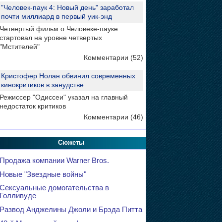
"Человек-паук 4: Новый день" заработал
почти миллиард в первый уик-энд
Четвертый фильм о Человеке-пауке
стартовал на уровне четвертых
"Мстителей"
Комментарии (52)
Кристофер Нолан обвинил современных
кинокритиков в занудстве
Режиссер "Одиссеи" указал на главный
недостаток критиков
Комментарии (46)
Сюжеты
Продажа компании Warner Bros.
Новые "Звездные войны"
Сексуальные домогательства в
Голливуде
Развод Анджелины Джоли и Брэда Питта