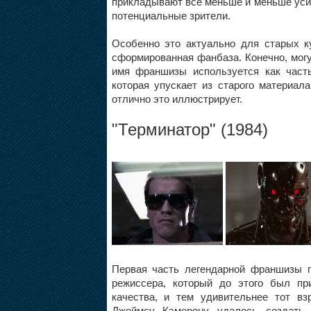
прикладывают все меньше и меньше усили
потенциальные зрители.
Особенно это актуально для старых к
сформированная фанбаза. Конечно, мог
имя франшизы используется как част
которая упускает из старого материала
отлично это иллюстрирует.
"
Терминатор
" (1984)
Первая часть легендарной франшизы 
режиссера, который до этого был пр
качества, и тем удивительнее тот в
Джеймсу Кэмерону удалось создать 