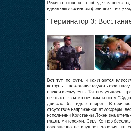
Режиссер говорит о победе человека над
идеальным финалом франшизы, но, увы, 
"
Терминатор 3: Восстани
Вот тут, по сути, и начинаются класс
которых – нежелание изучать франшизу, 
вникая в саму суть. Так и случилось - 
не более, чем вторичным клоном "Судног
двигало бы идею вперед. Вторичност
отсутствие напряженной атмосферы, ве
исполнении Кристанны Локен значитель
главными героями. Сару Коннор бесслав
совершенно не внушает доверия, ни с