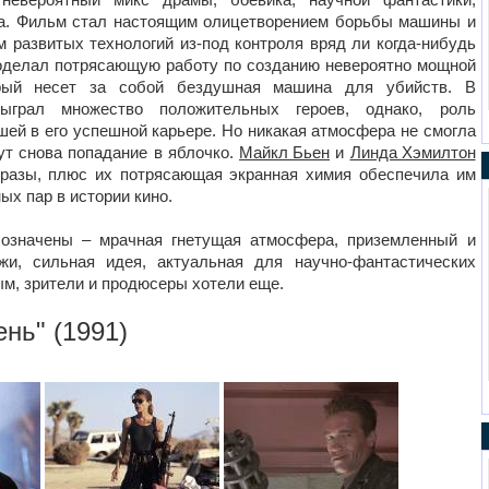
ра. Фильм стал настоящим олицетворением борьбы машины и
м развитых технологий из-под контроля вряд ли когда-нибудь
роделал потрясающую работу по созданию невероятно мощной
рый несет за собой бездушная машина для убийств. В
грал множество положительных героев, однако, роль
шей в его успешной карьере. Но никакая атмосфера не смогла
ут снова попадание в яблочко.
Майкл Бьен
и
Линда Хэмилтон
разы, плюс их потрясающая экранная химия обеспечила им
х пар в истории кино.
значены – мрачная гнетущая атмосфера, приземленный и
жи, сильная идея, актуальная для научно-фантастических
м, зрители и продюсеры хотели еще.
ень
" (1991)