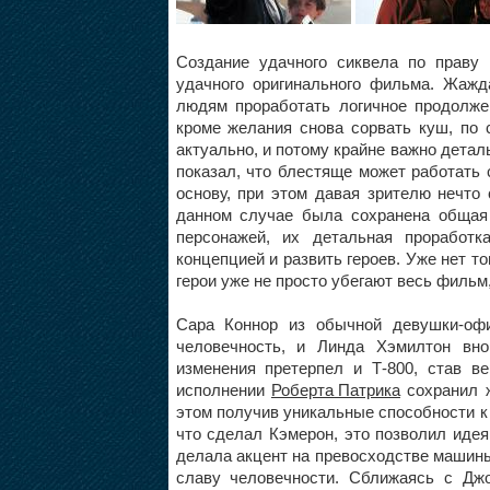
Создание удачного сиквела по праву
удачного оригинального фильма. Жаж
людям проработать логичное продолже
кроме желания снова сорвать куш, по 
актуально, и потому крайне важно детал
показал, что блестяще может работать
основу, при этом давая зрителю нечто
данном случае была сохранена общая 
персонажей, их детальная проработк
концепцией и развить героев. Уже нет т
герои уже не просто убегают весь фильм
Сара Коннор из обычной девушки-офи
человечность, и Линда Хэмилтон вн
изменения претерпел и Т-800, став 
исполнении
Роберта Патрика
сохранил ж
этом получив уникальные способности к 
что сделал Кэмерон, это позволил иде
делала акцент на превосходстве машин
славу человечности. Сближаясь с Дж