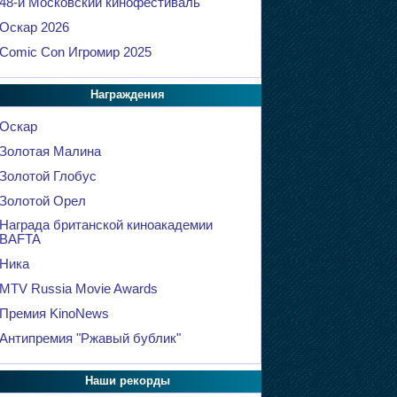
48-й Московский кинофестиваль
Оскар 2026
Comic Con Игромир 2025
Награждения
Оскар
Золотая Малина
Золотой Глобус
Золотой Орел
Награда британской киноакадемии
BAFTA
Ника
MTV Russia Movie Awards
Премия KinoNews
Антипремия "Ржавый бублик"
Наши рекорды