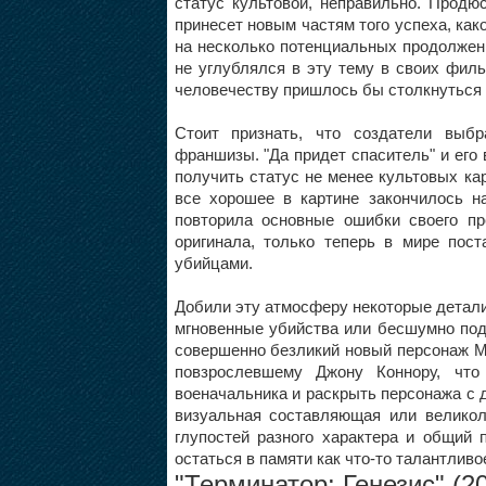
статус культовой, неправильно. Продю
принесет новым частям того успеха, как
на несколько потенциальных продолжени
не углублялся в эту тему в своих фил
человечеству пришлось бы столкнуться 
Стоит признать, что создатели выбр
франшизы. "Да придет спаситель" и его
получить статус не менее культовых ка
все хорошее в картине закончилось н
повторила основные ошибки своего п
оригинала, только теперь в мире пост
убийцами.
Добили эту атмосферу некоторые детали 
мгновенные убийства или бесшумно по
совершенно безликий новый персонаж М
повзрослевшему Джону Коннору, что
военачальника и раскрыть персонажа с д
визуальная составляющая или велико
глупостей разного характера и общи
остаться в памяти как что-то талантливо
"
Терминатор: Генезис
" (2