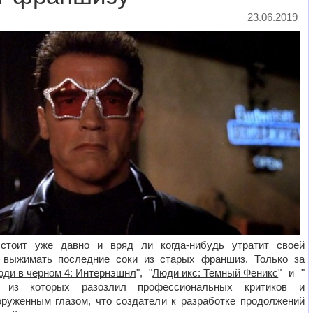
23.06.2019
стоит уже давно и вряд ли когда-нибудь утратит своей
 выжимать последние соки из старых франшиз. Только за
ди в черном 4: Интернэшнл
", "
Люди икс: Темный Феникс
" и "
 из которых разозлил профессиональных критиков и
оруженным глазом, что создатели к разработке продолжений