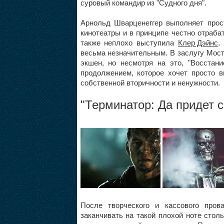
суровый командир из "Судного дня".
Арнольд Шварценеггер выполняет прос
кинотеатры и в принципе честно отрабат
также неплохо выступила
Клер Дэйнс
,
весьма незначительным. В заслугу Мост
экшен, но несмотря на это, "Восстан
продолжением, которое хочет просто в
собственной вторичности и ненужности.
"
Терминатор: Да придет 
После творческого и кассового прова
заканчивать на такой плохой ноте сто