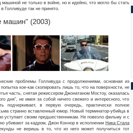
 машиной не только в войне, но и идейно, что могло бы стать
в Голливуде так не принято.
е машин
" (2003)
ические проблемы Голливуда с продолжениями, основная из
попытка кое-как скопировать лишь то, что на поверхности, не
третья часть, снятая режиссером Джонатаном Мостоу, оказалась
о дня", не имея за собой ничего свежего и интересного, что
ь подчеркивает, в первую очередь, практически полное
сьма странно вставленный юмор. Новый терминатор-убийца в
но уступает своим предшественникам. Не повезло фильму и с
но убивают за кадром, Джон Коннор в исполнении
Ника Стала
екунды не веришь в то, что из него может получиться тот