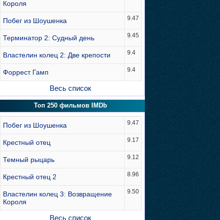
Короля
9.47
Побег из Шоушенка
9.45
Терминатор 2: Судный день
9.4
Властелин колец 2: Две крепости
9.4
Форрест Гамп
Весь список
Топ 250 фильмов IMDb
9.47
Побег из Шоушенка
9.17
Крестный отец
9.12
Темный рыцарь
8.96
Крестный отец 2
9.50
Властелин колец 3: Возвращение
Короля
Весь список