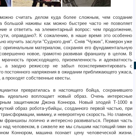
 можно считать делом куда более сложным, чем создание
да большой наживы как можно быстрее часто не позволяет
ние и ответить на элементарный вопрос: чем продолжение,
сути, оправдано?. К сожалению, в наше время это особенно
ьно изучить заслуги "Судного дня". Сняв "Чужих", Кэмерон уже
 с оригинальным материалом, сохраняя его фундаментальную
 совершенно новое, грамотно развивая франшизу в целом. В
мрачность происходящего, приземленность и адекватность
а, а заодно режиссер не забыл поэкспериментировать с
ого постоянного напряжения в ожидании приближающего ужаса,
, а проходят собственные квесты.
циантки превратилась в настоящего бойца, сохранившего
овь идеально воплощает новый образ. Очень интересные
верным защитником Джона Коннора. Новый злодей Т-1000 в
уткий образ робота-убийцы, созданного первой частью, при
трансформации, мимику, и невероятную скорость. Но главное,
ям франшизы логично и интересно развиваться. Первая часть
ы над человеком, в сиквеле же мы слышим настоящий гимн во
оном Коннором, машина познает цену человеческой жизни.