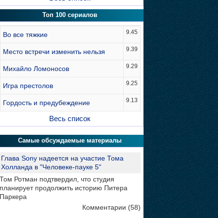
Топ 100 сериалов
9.45
Во все тяжкие
9.39
Место встречи изменить нельзя
9.29
Михайло Ломоносов
9.25
Игра престолов
9.13
Гордость и предубеждение
Весь список
Самые обсуждаемые материалы
Глава Sony надеется на участие Тома
Холланда в "Человеке-пауке 5"
Том Ротман подтвердил, что студия
планирует продолжить историю Питера
Паркера
Комментарии (58)