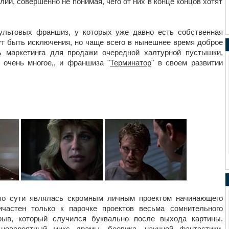
й, совершенно не понимая, чего от них в конце концов хотят
ультовых франшиз, у которых уже давно есть собственная
ут быть исключения, но чаще всего в нынешнее время доброе
ь маркетинга для продажи очередной халтурной пустышки,
 очень многое,, и франшиза "
Терминатор
" в своем развитии
по сути являлась скромным личным проектом начинающего
ичастен только к парочке проектов весьма сомнительного
зрыв, который случился буквально после выхода картины.
невероятный микс драмы, боевика, научной фантастики,