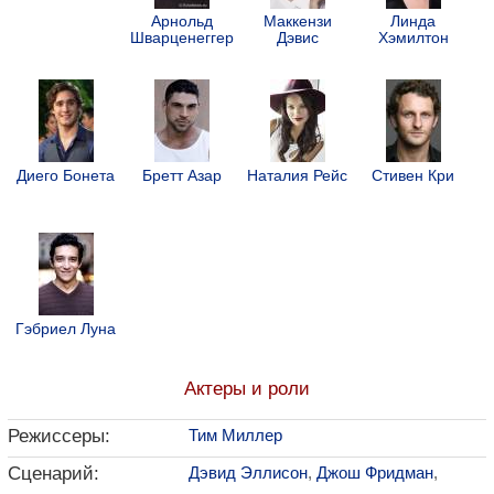
Арнольд
Маккензи
Линда
Шварценеггер
Дэвис
Хэмилтон
Диего Бонета
Бретт Азар
Наталия Рейс
Стивен Кри
Гэбриел Луна
Актеры и роли
Режиссеры:
Тим Миллер
Сценарий:
Дэвид Эллисон
,
Джош Фридман
,