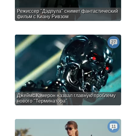
Режиссер "Дэдпула" снимет фантастический
фильм с Киану Ривзом
27
Джеймс Кэмерон назвал главную проблему
нового "Терминатора"
11