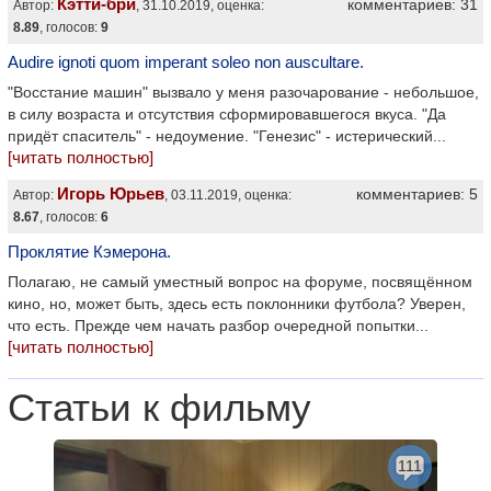
Кэтти-бри
комментариев: 31
Автор:
, 31.10.2019, оценка:
8.89
, голосов:
9
Audire ignoti quom imperant soleo non auscultare.
"Восстание машин" вызвало у меня разочарование - небольшое,
в силу возраста и отсутствия сформировавшегося вкуса. "Да
придёт спаситель" - недоумение. "Генезис" - истерический...
[читать полностью]
Игорь Юрьев
комментариев: 5
Автор:
, 03.11.2019, оценка:
8.67
, голосов:
6
Проклятие Кэмерона.
Полагаю, не самый уместный вопрос на форуме, посвящённом
кино, но, может быть, здесь есть поклонники футбола? Уверен,
что есть. Прежде чем начать разбор очередной попытки...
[читать полностью]
Статьи к фильму
111