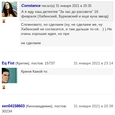
Constance
писал(а) 31 января 2021 в 20:35
А я жду наш детектив "За час до рассвета" 16
февраля (Хабенский, Бурковский и еще куча звезд)
5
Сложновато, но сделаем (ну, не сделаем же, ну
Хабенский не согласится, и там дальше то-сё.. :) ).Не
очень хорошая идея, но при
не сделаем
Eq Fist
(Критик), постов: 15737
31 января 2021 в 23:14
Кринж Какой-то.
7
xen04158603
(Киноакадемик), постов:
31 января 2021 в 20:38
30234