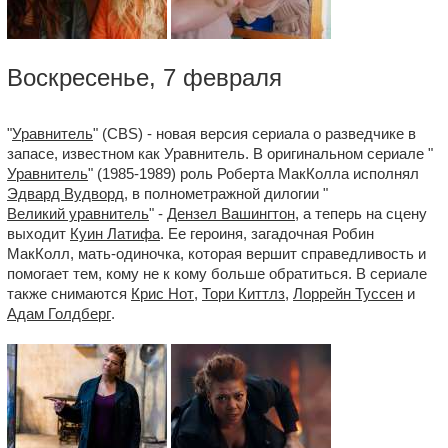
Воскресенье, 7 февраля
"
Уравнитель
" (CBS) - новая версия сериала о разведчике в
запасе, известном как Уравнитель. В оригинальном сериале "
Уравнитель
" (1985-1989) роль Роберта МакКолла исполнял
Эдвард Вудворд
, в полнометражной дилогии "
Великий уравнитель
" -
Дензел Вашингтон
, а теперь на сцену
выходит
Куин Латифа
. Ее героиня, загадочная Робин
МакКолл, мать-одиночка, которая вершит справедливость и
помогает тем, кому не к кому больше обратиться. В сериале
также снимаются
Крис Нот
,
Тори Киттлз
,
Лоррейн Туссен
и
Адам Голдберг
.