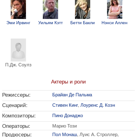
Эми Ирвинг
Уильям Кэтт
Бетти Бакли
Нэнси Аллен
П.Дж. Соулз
Актеры и роли
Режиссеры:
Брайан Де Пальма
Сценарий:
Стивен Кинг
,
Лоуренс Д. Коэн
Композиторы:
Пино Донаджо
Операторы:
Марио Този
Продюсеры:
Пол Монаш
, Луис А. Строллер,