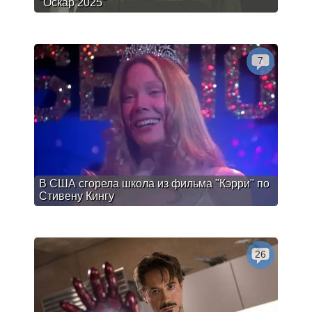
"Оскар 2025"
7
В США сгорела школа из фильма "Кэрри" по
Стивену Кингу
26