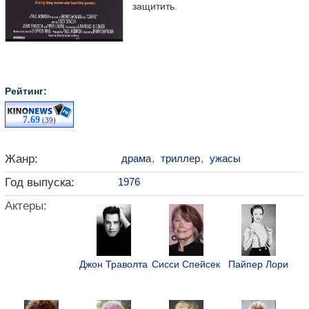
защитить.
Рейтинг:
7.69
(39)
Жанр:
драма
,
триллер
,
ужасы
Год выпуска:
1976
Актеры:
Джон Траволта
Сисси Спейсек
Пайпер Лори