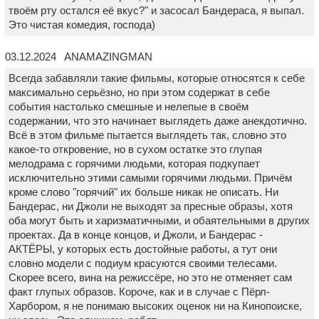
твоём рту остался её вкус?" и засосал Бандераса, я выпал.
Это чистая комедия, господа)
03.12.2024 ANAMAZINGMAN
Всегда забавляли такие фильмы, которые относятся к себе
максимально серьёзно, но при этом содержат в себе
события настолько смешные и нелепые в своём
содержании, что это начинает выглядеть даже анекдотично.
Всё в этом фильме пытается выглядеть так, словно это
какое-то откровение, но в сухом остатке это глупая
мелодрама с горячими людьми, которая подкупает
исключительно этими самыми горячими людьми. Причём
кроме слово "горячий" их больше никак не описать. Ни
Бандерас, ни Джоли не выходят за пресные образы, хотя
оба могут быть и харизматичными, и обаятельными в других
проектах. Да в конце концов, и Джоли, и Бандерас -
АКТЁРЫ, у которых есть достойные работы, а тут они
словно модели с подиум красуются своими телесами.
Скорее всего, вина на режиссёре, но это не отменяет сам
факт глупых образов. Короче, как и в случае с Пёрл-
Харбором, я не понимаю высоких оценок ни на Кинопоиске,