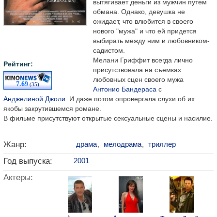
вытягивает деньги из мужчин путем
обмана. Однако, девушка не
ожидает, что влюбится в своего
нового "мужа" и что ей придется
выбирать между ним и любовником-
садистом.
Мелани Гриффит всегда лично
Рейтинг:
присутствовала на съемках
любовных сцен своего мужа
7.69
(35)
Антонио Бандераса
с
Анджелиной Джоли
. И даже потом опровергала слухи об их
якобы закрутившемся романе.
В фильме присутствуют открытые сексуальные сцены и насилие.
Жанр:
драма
,
мелодрама
,
триллер
Год выпуска:
2001
Актеры: