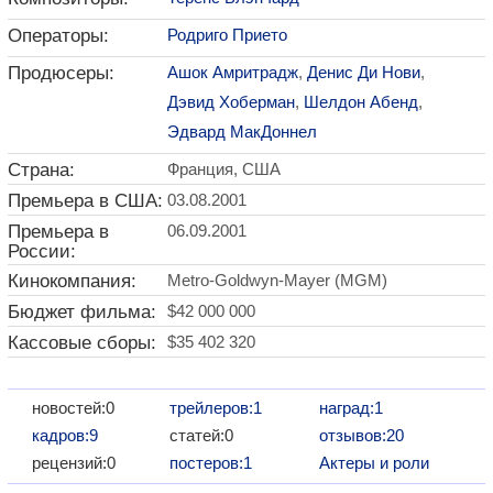
Операторы:
Родриго Прието
Продюсеры:
Ашок Амритрадж
,
Денис Ди Нови
,
Дэвид Хоберман
,
Шелдон Абенд
,
Эдвард МакДоннел
Страна:
Франция, США
Премьера в США:
03.08.2001
Премьера в
06.09.2001
России:
Кинокомпания:
Metro-Goldwyn-Mayer (MGM)
Бюджет фильма:
$42 000 000
Кассовые сборы:
$35 402 320
новостей:0
трейлеров:1
наград:1
кадров:9
статей:0
отзывов:20
рецензий:0
постеров:1
Актеры и роли