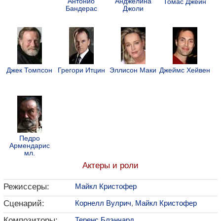
Антонио
Анджелина
Томас Джейн
Бандерас
Джоли
Джек Томпсон
Грегори Итцин
Эллисон Маки
Джеймс Хейвен
Педро
Армендарис
мл.
Актеры и роли
Режиссеры:
Майкл Кристофер
Сценарий:
Корнелл Вулрич
,
Майкл Кристофер
Композиторы:
Теренс Блэнчард