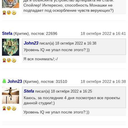
Да и объяснять устройство артефакта не стали.
Спойлер! Интересно, способность Монашки не
подпадает под оскорбление чувств верующих?)
15
Stefa
(Критик), постов: 22696
18 октября 2022 в 16:41
John23
писал(а) 18 октября 2022 в 16:38
Уровень IQ не упал после этого?:))
Я вся понямать!;-/
13
John23
(Критик), постов: 31510
18 октября 2022 в 16:38
Stefa
писал(а) 18 октября 2022 в 16:25
Каюсь, за последние 4 дня посмотрел все проекты
данной студии!;)
9
Уровень IQ не упал после этого?:))