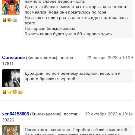
намного слабее первой части.
Да есть забавные моменты от которых даже алость
посмеялся. Кода они покатились по горе.
Но а так на один раз. ладно хоть идет полтора часа
14
всего.
Но первая больше зашла.
3 часть видно будет уже в 80-х происходить.
Constance
(Киноакадемик), постов:
22 января 2023 в 10:29
17811
Дурацкий, но по-прежнему заводной, веселый и
просто брызжет энергией.
13
xen04158603
(Киноакадемик), постов:
20 октября 2022 в 19:14
30226
Посмотреть раз можно. Перебор всё же с мистикой.