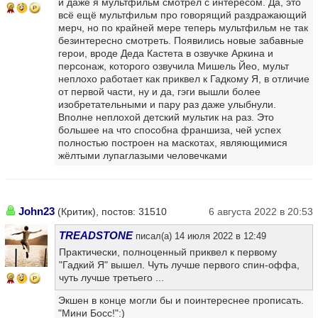
и даже я мультфильм смотрел с интересом. Да, это
6
всё ещё мультфильм про говорящий раздражающий
мерч, но по крайней мере теперь мультфильм не так
безинтересно смотреть. Появились новые забавные
герои, вроде Деда Кастета в озвучке Аркина и
персонаж, которого озвучила Мишель Йео, мульт
неплохо работает как приквел к Гадкому Я, в отличие
от первой части, ну и да, гэги вышли более
изобретательными и пару раз даже улыбнули.
Вполне неплохой детский мультик на раз. Это
большее на что способна франшиза, чей успех
полностью построен на маскотах, являющимися
жёлтыми лупаглазыми человечками
John23
(Критик), постов: 31510
6 августа 2022 в 20:53
TREADSTONE
писал(а) 14 июля 2022 в 12:49
Практически, полноценный приквел к первому
"Гадкий Я" вышел. Чуть лучше первого спин-оффа,
чуть лучше третьего ...
9
Экшен в конце могли бы и поинтереснее прописать.
"Мини Босс!":)