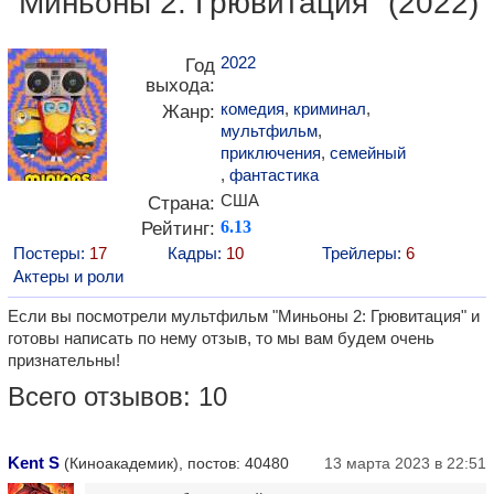
"Миньоны 2: Грювитация" (2022)
2022
Год
выхода:
комедия
,
криминал
,
Жанр:
мультфильм
,
приключения
,
семейный
,
фантастика
США
Страна:
Рейтинг:
6.13
Постеры:
17
Кадры:
10
Трейлеры:
6
Актеры и роли
Если вы посмотрели мультфильм "Миньоны 2: Грювитация" и
готовы написать по нему отзыв, то мы вам будем очень
признательны!
Всего отзывов: 10
Kent S
(Киноакадемик), постов: 40480
13 марта 2023 в 22:51