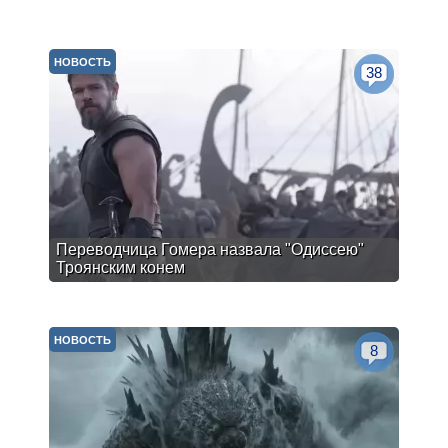
НОВОСТЬ
38
Переводчица Гомера назвала "Одиссею"
Троянским конем
НОВОСТЬ
8