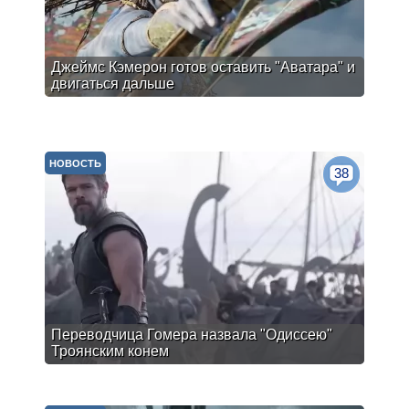
Джеймс Кэмерон готов оставить "Аватара" и
двигаться дальше
НОВОСТЬ
38
Переводчица Гомера назвала "Одиссею"
Троянским конем