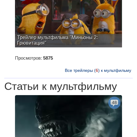
Трейлер мультфильма "Миньоны 2:
Грювитация"
Просмотров:
5875
Все трейлеры (
6
) к мультфильму
Статьи к мультфильму
48