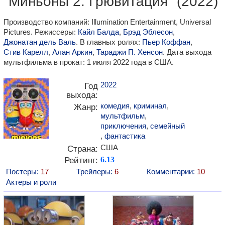
"Миньоны 2: Грювитация" (2022)
Производство компаний: Illumination Entertainment, Universal
Pictures. Режиссеры:
Кайл Балда
,
Брэд Эблесон
,
Джонатан дель Валь
. В главных ролях:
Пьер Коффан
,
Стив Карелл
,
Алан Аркин
,
Тараджи П. Хенсон
. Дата выхода
мультфильма в прокат: 1 июля 2022 года в США.
2022
Год
выхода:
комедия
,
криминал
,
Жанр:
мультфильм
,
приключения
,
семейный
,
фантастика
США
Страна:
Рейтинг:
6.13
Постеры:
17
Трейлеры:
6
Комментарии:
10
Актеры и роли