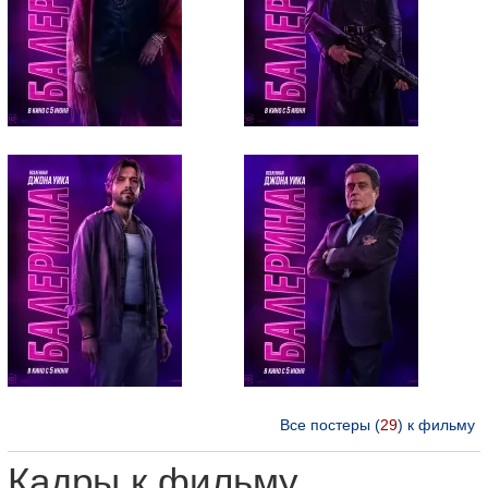
Все постеры (
29
) к фильму
Кадры к фильму