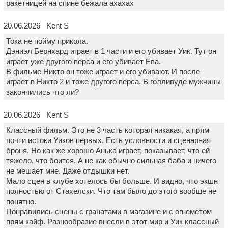
ракетницей на спине бежала ахахах
20.06.2026 Kent S
Тока не пойму прикола.
Дэниэл Бернхард играет в 1 части и его убивает Уик. Тут он
играет уже другого перса и его убивает Ева.
В фильме Никто он тоже играет и его убивают. И после
играет в Никто 2 и тоже другого перса. В голливуде мужчины
закончились что ли?
20.06.2026 Kent S
Классный фильм. Это не 3 часть которая никакая, а прям
почти истоки Уиков первых. Есть условности и сценарная
броня. Но как же хорошо Анька играет, показывает, что ей
тяжело, что боится. А не как обычно сильная баба и ничего
не мешает мне. Даже отдышки нет.
Мало сцен в клубе хотелось бы больше. И видно, что экшн
полностью от Стахелски. Что там было до этого вообще не
понятно.
Понравились сцены с гранатами в магазине и с огнеметом
прям кайф. Разнообразие внесли в этот мир и Уик классный