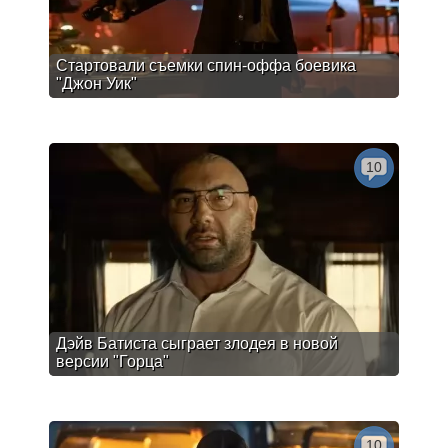
Стартовали съемки спин-оффа боевика
"Джон Уик"
10
Дэйв Батиста сыграет злодея в новой
версии "Горца"
10