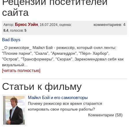
Рецензии посетителей
сайта
Брюс Уэйн
комментариев: 4
Автор:
, 16.07.2024, оценка:
8.4
, голосов:
5
Bad Boys
_О режиссёре_ Майкл Бэй - режиссёр, который снял ленты:
"Плохие парни", "Скала", "Армагеддон", "Пёрл- Харбор",
"Остров", "Трансформеры", "Скорая". Зарекомендовал себя как
визуальный...
[читать полностью]
Статьи к фильму
Майкл Бэй и его самоповторы
Почему режиссер все время старается
копировать свои прошлые работы?
Комментарии
(58)