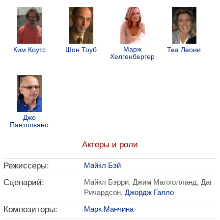
Марж
Ким Коутс
Шон Тоуб
Теа Леони
Хелгенбергер
Джо
Пантольяно
Актеры и роли
Режиссеры:
Майкл Бэй
Сценарий:
Майкл Бэрри, Джим Малхолланд, Даг
Ричардсон,
Джордж Галло
Композиторы:
Марк Манчина