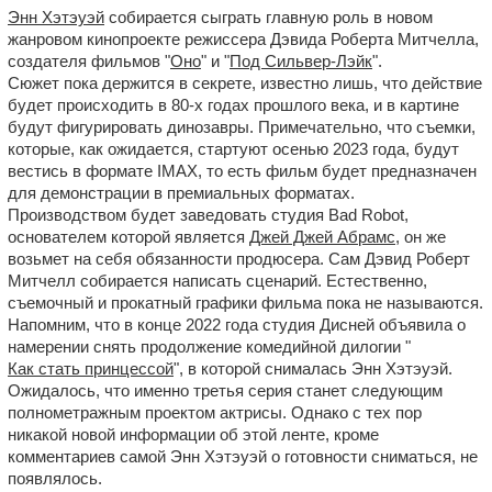
Энн Хэтэуэй
собирается сыграть главную роль в новом
жанровом кинопроекте режиссера Дэвида Роберта Митчелла,
создателя фильмов "
Оно
" и "
Под Сильвер-Лэйк
".
Сюжет пока держится в секрете, известно лишь, что действие
будет происходить в 80-х годах прошлого века, и в картине
будут фигурировать динозавры. Примечательно, что съемки,
которые, как ожидается, стартуют осенью 2023 года, будут
вестись в формате IMAX, то есть фильм будет предназначен
для демонстрации в премиальных форматах.
Производством будет заведовать студия Bad Robot,
основателем которой является
Джей Джей Абрамс
, он же
возьмет на себя обязанности продюсера. Сам Дэвид Роберт
Митчелл собирается написать сценарий. Естественно,
съемочный и прокатный графики фильма пока не называются.
Напомним, что в конце 2022 года студия Дисней объявила о
намерении снять продолжение комедийной дилогии "
Как стать принцессой
", в которой снималась Энн Хэтэуэй.
Ожидалось, что именно третья серия станет следующим
полнометражным проектом актрисы. Однако с тех пор
никакой новой информации об этой ленте, кроме
комментариев самой Энн Хэтэуэй о готовности сниматься, не
появлялось.