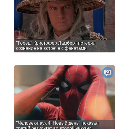
"Горец" Кристофер Ламберт потерял
сознание на встрече с фанатами
23
"Человек-паук 4: Новый день" показал
третий результат во второй уик-энд