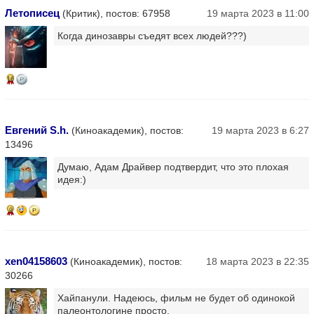
Летописец
(Критик), постов: 67958
19 марта 2023 в 11:00
Когда динозавры съедят всех людей???)
16
Евгений S.h.
(Киноакадемик), постов:
19 марта 2023 в 6:27
13496
Думаю, Адам Драйвер подтвердит, что это плохая
идея:)
9
xen04158603
(Киноакадемик), постов:
18 марта 2023 в 22:35
30266
Хайпанули. Надеюсь, фильм не будет об одинокой
палеонтологине просто.