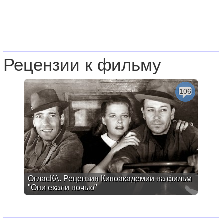
Рецензии к фильму
106
ОгласКА. Рецензия Киноакадемии на фильм
"Они ехали ночью"