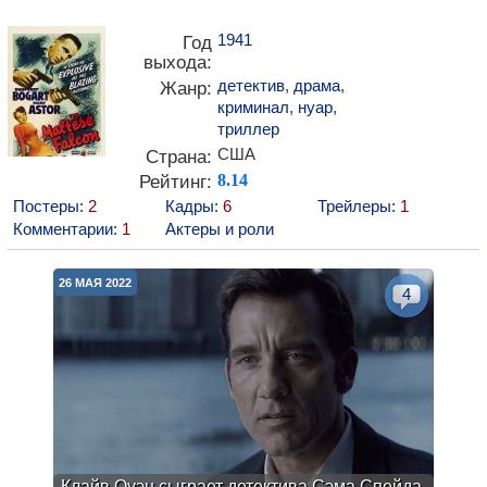
1941
Год
выхода:
детектив
,
драма
,
Жанр:
криминал
,
нуар
,
триллер
США
Страна:
Рейтинг:
8.14
Постеры:
2
Кадры:
6
Трейлеры:
1
Комментарии:
1
Актеры и роли
26 МАЯ 2022
4
Клайв Оуэн сыграет детектива Сэма Спейда