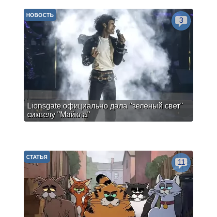
НОВОСТЬ
3
Lionsgate официально дала "зеленый свет"
сиквелу "Майкла"
СТАТЬЯ
11