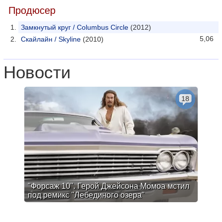
Продюсер
Замкнутый круг / Columbus Circle
(2012)
5,06
Скайлайн / Skyline
(2010)
Новости
18
"Форсаж 10". Герой Джейсона Момоа мстил
под ремикс "Лебединого озера"