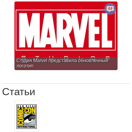
44
Студия Marvel представила обновленный
логотип
Статьи