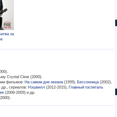
Битва за
ее
.
000).
у Crystal Clear (2000).
ании фильмов:
На самом дне океана
(1999),
Бессонница
(2002),
 др., сериалов:
Нэшвилл
(2012-2015),
Главный госпиталь
ее
(2008-2009) и др.
2000).