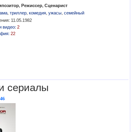
мпозитор, Режиссер, Сценарист
ама
,
триллер
,
комедия
,
ужасы
,
семейный
ния: 11.05.1982
и видео:
2
афия:
22
и сериалы
,46