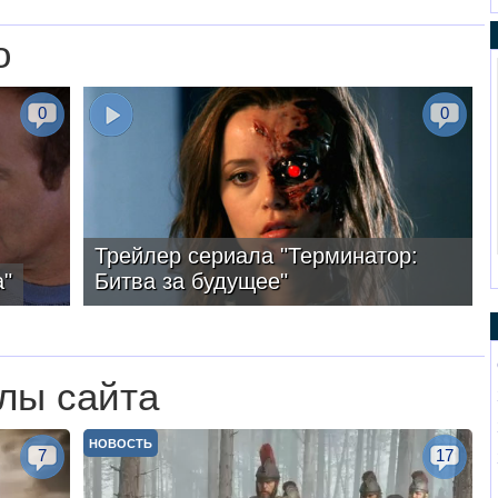
о
0
0
Трейлер сериала "Терминатор:
"
Битва за будущее"
лы сайта
НОВОСТЬ
7
17