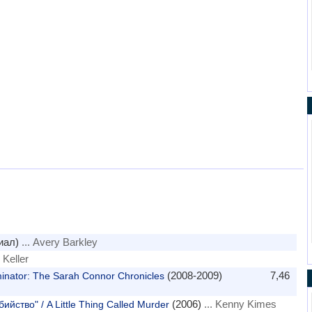
иал)
... Avery Barkley
 Keller
(2008-2009)
7,46
inator: The Sarah Connor Chronicles
(2006)
... Kenny Kimes
ство" / A Little Thing Called Murder