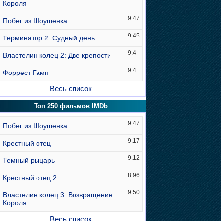
Короля
9.47
Побег из Шоушенка
9.45
Терминатор 2: Судный день
9.4
Властелин колец 2: Две крепости
9.4
Форрест Гамп
Весь список
Топ 250 фильмов IMDb
9.47
Побег из Шоушенка
9.17
Крестный отец
9.12
Темный рыцарь
8.96
Крестный отец 2
9.50
Властелин колец 3: Возвращение
Короля
Весь список