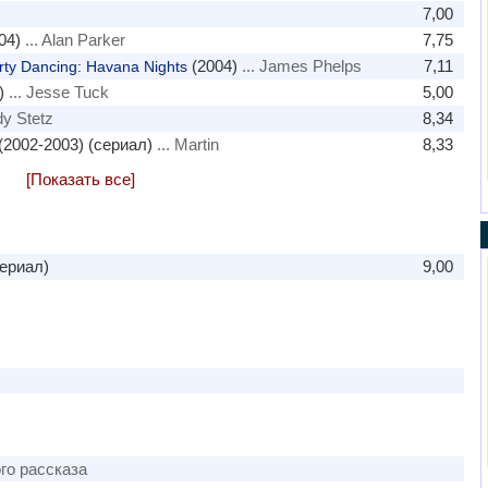
7,00
04)
... Alan Parker
7,75
(2004)
... James Phelps
7,11
rty Dancing: Havana Nights
)
... Jesse Tuck
5,00
dy Stetz
8,34
(2002-2003) (сериал)
... Martin
8,33
[Показать все]
сериал)
9,00
ого рассказа