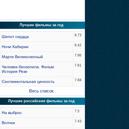
Лучшие фильмы за год
8.73
Шепот сердца
8.42
Ночи Кабирии
7.86
Марти Великолепный
7.81
Человек-бензопила. Фильм:
История Резе
7.68
Сентиментальная ценность
Весь список
Лучшие российские фильмы за год
7.5
На выброс
7.43
Волчок