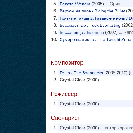
(2005)
... Эрик
Болото / Venom
(20
Верхом на пуле / Riding the Bullet
Грязные танцы 2: Гаванские ночи / Di
(2002
Бессмертные / Tuck Everlasting
(2002)
... Ran
Бессонница / Insomnia
Сумеречная зона / The Twilight Zone
Композитор
(2005-2010) (
Гетто / The Boondocks
Crystal Clear (2000)
Режиссер
Crystal Clear (2000)
Сценарист
Crystal Clear (2000)
... автор коротк