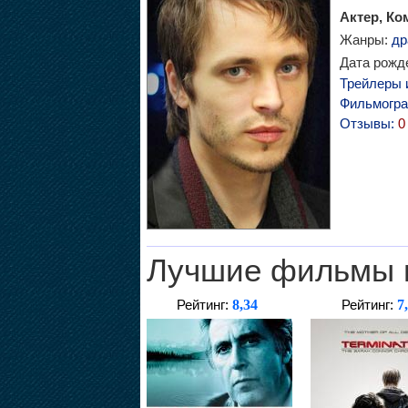
Актер, Ко
Жанры:
др
Дата рожде
Трейлеры 
Фильмогр
Отзывы:
0
Лучшие фильмы 
8,34
7
Рейтинг:
Рейтинг: