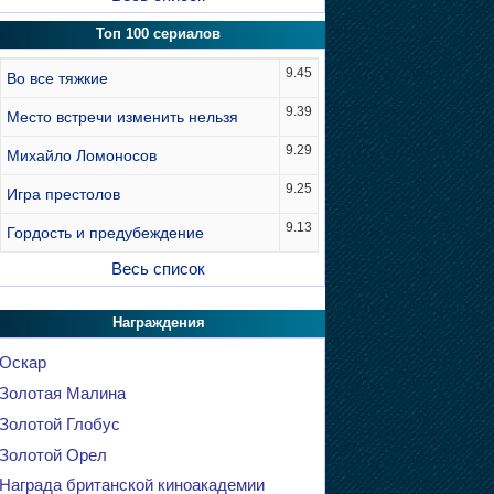
Топ 100 сериалов
9.45
Во все тяжкие
9.39
Место встречи изменить нельзя
9.29
Михайло Ломоносов
9.25
Игра престолов
9.13
Гордость и предубеждение
Весь список
Награждения
Оскар
Золотая Малина
Золотой Глобус
Золотой Орел
Награда британской киноакадемии