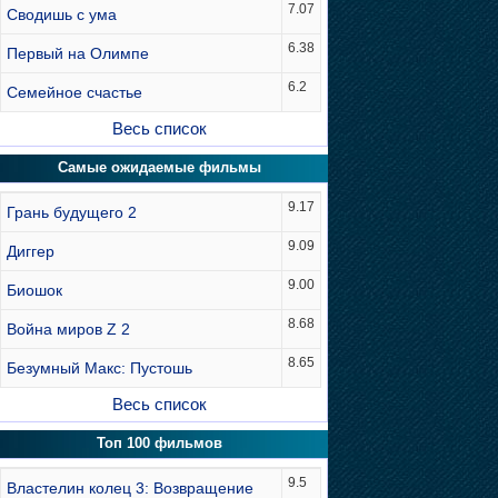
7.07
Сводишь с ума
6.38
Первый на Олимпе
6.2
Семейное счастье
Весь список
Самые ожидаемые фильмы
9.17
Грань будущего 2
9.09
Диггер
9.00
Биошок
8.68
Война миров Z 2
8.65
Безумный Макс: Пустошь
Весь список
Топ 100 фильмов
9.5
Властелин колец 3: Возвращение