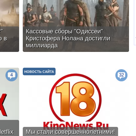
"
Кассовые сборы "Одиссеи"
ю в
Кристофера Нолана достигли
миллиарда
НОВОСТЬ САЙТА
4
32
tflix
Мы стали совершеннолетними!