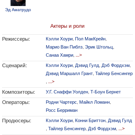
Эд Аматрудо
Актеры и роли
Режиссеры:
Кэлли Хоури
,
Пол МакКрейн
,
Марио Ван Пиблз
,
Эрик Штольц
,
Санаа Хамри
,
...>
Сценарий:
Кэлли Хоури
,
Дэвид Гулд
,
Дэб Фордхэм
,
Дэвид Маршалл Грант
,
Тайлер Бенсингер
,
...>
Композиторы:
У.Г. Снаффи Уолден
,
Т-Боун Бернет
Операторы:
Родни Чартерс
,
Майкл Ломанн
,
Росс Берриман
Продюсеры:
Кэлли Хоури
,
Конни Бриттон
,
Дэвид Гулд
,
Тайлер Бенсингер
,
Дэб Фордхэм
,
...>