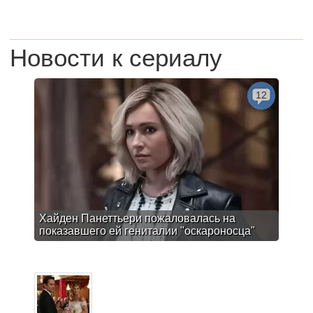
Новости к сериалу
12
Хайден Панеттьери пожаловалась на
показавшего ей гениталии "оскароносца"