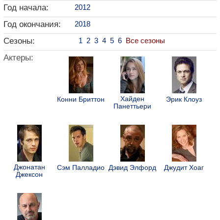
Год начала:
2012
Год окончания:
2018
Сезоны:
1
2
3
4
5
6
Все сезоны
Актеры:
Хайден
Конни Бриттон
Эрик Клоуз
Панеттьери
Джонатан
Сэм Палладио
Дэвид Элфорд
Джудит Хоаг
Джексон