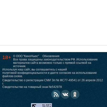
18+
© ООО "КиноНьюс"
Обновления
Все права защищены законодательством РФ. Использование
материалов сайта возможно только с прямой ссылкой на
источник.
Используя наш сайт, вы соглашаетесь с нашей
политикой конфиденциальности
и даете согласие на использование
файлов cookie.
Свидетельство о регистрации СМИ Эл № ФС77-49541 от 26 апреля 2012
г.
Свидетельство на товарный знак №542978