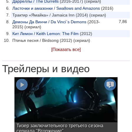
Дарреллы / The Durrells
(2016-2017) (сериал)
Ласточки и амазонки / Swallows and Amazons
(2016)
Трактир «Ямайка» / Jamaica Inn (2014) (сериал)
7,86
Демоны Да Винчи / Da Vinci`s Demons
(2013-
2015) (сериал)
Кит Лемон / Keith Lemon: The Film
(2012)
Птичья песня / Birdsong (2012) (сериал)
[Показать все]
Трейлеры и видео
1
Тизер заключительного третьего сезона
сериала "Вторжение"