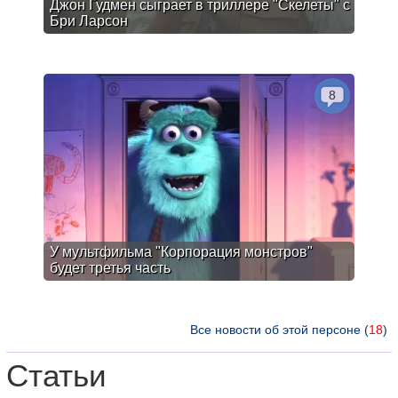
Джон Гудмен сыграет в триллере "Скелеты" с
Бри Ларсон
8
У мультфильма "Корпорация монстров"
будет третья часть
Все новости об этой персоне (
18
)
Статьи