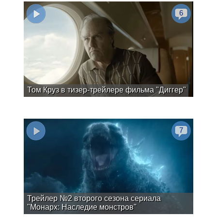
6
Том Круз в тизер-трейлере фильма "Диггер"
7
Трейлер №2 второго сезона сериала
"Монарх: Наследие монстров"