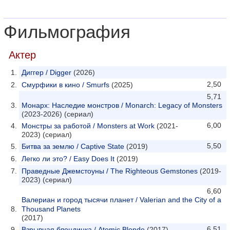
Фильмография
Актер
Диггер / Digger
(2026)
2,50
Смурфики в кино / Smurfs
(2025)
5,71
Монарх: Наследие монстров / Monarch: Legacy of Monsters
(2023-2026) (сериал)
6,00
Монстры за работой / Monsters at Work
(2021-
2023) (сериал)
5,50
Битва за землю / Captive State
(2019)
Легко ли это? / Easy Does It
(2019)
Праведные Джемстоуны / The Righteous Gemstones
(2019-
2023) (сериал)
6,60
Валериан и город тысячи планет / Valerian and the City of a
Thousand Planets
(2017)
6,51
Взрывная блондинка / Atomic Blonde
(2017)