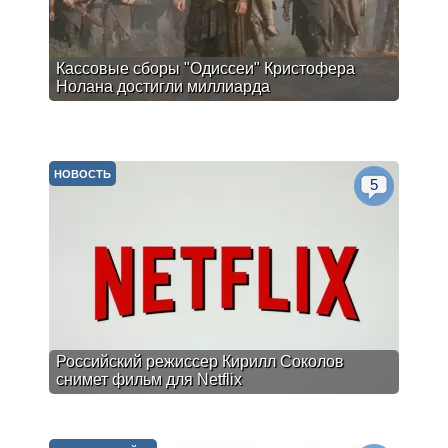
Кассовые сборы "Одиссеи" Кристофера
Нолана достигли миллиарда
НОВОСТЬ
5
Российский режиссер Кирилл Соколов
снимет фильм для Netflix