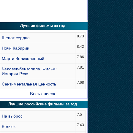
Лучшие фильмы за год
8.73
Шепот сердца
8.42
Ночи Кабирии
7.86
Марти Великолепный
7.81
Человек-бензопила. Фильм:
История Резе
7.68
Сентиментальная ценность
Весь список
Лучшие российские фильмы за год
7.5
На выброс
7.43
Волчок