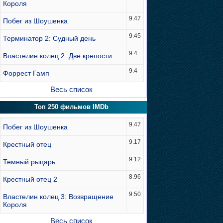
Короля
9.47
Побег из Шоушенка
9.45
Терминатор 2: Судный день
9.4
Властелин колец 2: Две крепости
9.4
Форрест Гамп
Весь список
Топ 250 фильмов IMDb
9.47
Побег из Шоушенка
9.17
Крестный отец
9.12
Темный рыцарь
8.96
Крестный отец 2
9.50
Властелин колец 3: Возвращение
Короля
Весь список