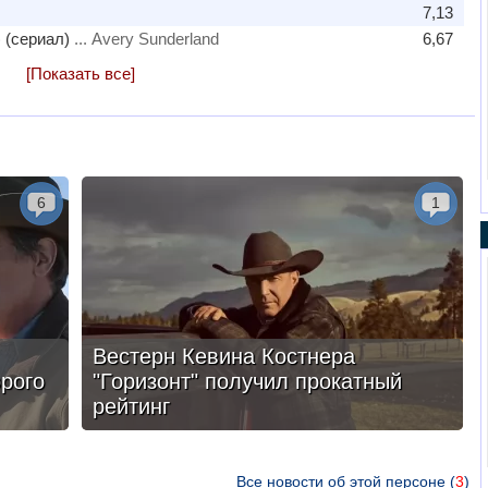
7,13
 (сериал)
... Avery Sunderland
6,67
[Показать все]
6
1
Вестерн Кевина Костнера
рого
"Горизонт" получил прокатный
рейтинг
Все новости об этой персоне (
3
)