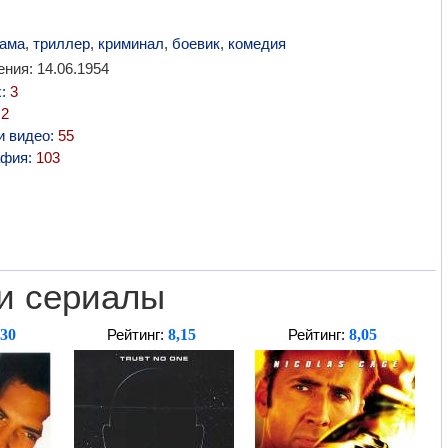
ама
,
триллер
,
криминал
,
боевик
,
комедия
ния: 14.06.1954
х:
3
:
2
и видео:
55
афия:
103
и сериалы
,30
8,15
8,05
Рейтинг:
Рейтинг: