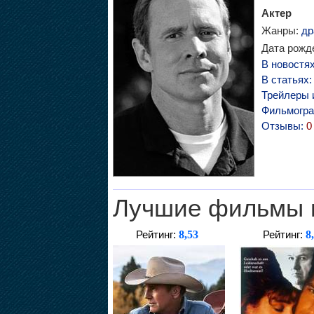
Актер
Жанры:
др
Дата рожде
В новостя
В статьях
Трейлеры 
Фильмогр
Отзывы:
0
Лучшие фильмы 
8,53
8
Рейтинг:
Рейтинг: