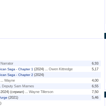
 Narrator
6,93
(2024)
... Owen Kittredge
5,17
ican Saga - Chapter 1
(2024)
ican Saga - Chapter 2
... Wayne
4,00
.. Deputy Sam Marnes
6,55
2024) (сериал)
... Wayne Tillerson
7,50
(2021)
5,46
Purge
)