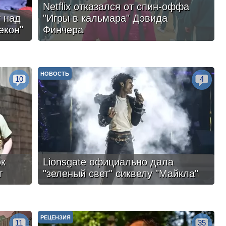
Netflix отказался от спин-оффа
 над
"Игры в кальмара" Дэвида
екон"
Финчера
НОВОСТЬ
10
4
ок
Lionsgate официально дала
г
"зеленый свет" сиквелу "Майкла"
РЕЦЕНЗИЯ
11
35