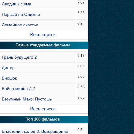
7.07
Сводишь с ума
6.38
Первый на Олимпе
6.2
Семейное счастье
Весь список
Самые ожидаемые фильмы
9.17
Грань будущего 2
9.09
Диггер
9.00
Биошок
8.68
Война миров Z 2
8.65
Безумный Макс: Пустошь
Весь список
Топ 100 фильмов
9.5
Властелин колец 3: Возвращение