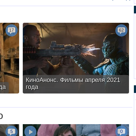
17
62
КиноАнонс. Фильмы апреля 2021
да
года
о
5
0