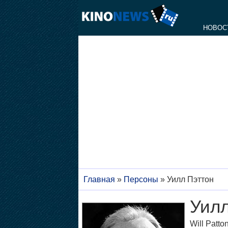
НОВОС
Главная
»
Персоны
»
Уилл Пэттон
Уилл
Will Patto