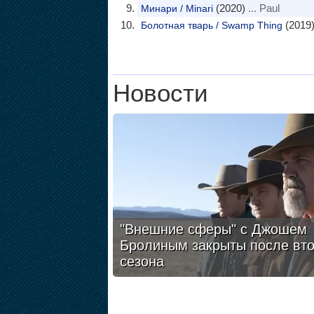
(2020)
... Paul
Минари / Minari
(2019)
Болотная тварь / Swamp Thing
Новости
"Внешние сферы" с Джошем
Бролиным закрыты после вто
сезона