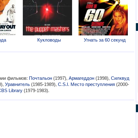
ода
Кукловоды
Угнать за 60 секунд
ании фильмов:
Почтальон
(1997),
Армагеддон
(1998),
Силквуд
0),
Уравнитель
(1985-1989),
C.S.I. Место преступления
(2000-
BS Library
(1979-1983).