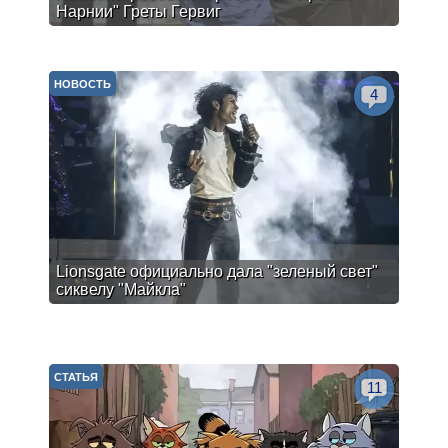
Нарнии" Греты Гервиг
НОВОСТЬ
4
Lionsgate официально дала "зеленый свет"
сиквелу "Майкла"
СТАТЬЯ
11