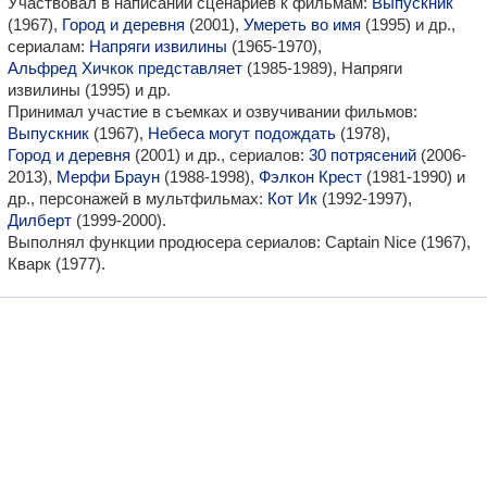
Участвовал в написании сценариев к фильмам:
Выпускник
(1967),
Город и деревня
(2001),
Умереть во имя
(1995) и др.,
сериалам:
Напряги извилины
(1965-1970),
Альфред Хичкок представляет
(1985-1989), Напряги
извилины (1995) и др.
Принимал участие в съемках и озвучивании фильмов:
Выпускник
(1967),
Небеса могут подождать
(1978),
Город и деревня
(2001) и др., сериалов:
30 потрясений
(2006-
2013),
Мерфи Браун
(1988-1998),
Фэлкон Крест
(1981-1990) и
др., персонажей в мультфильмах:
Кот Ик
(1992-1997),
Дилберт
(1999-2000).
Выполнял функции продюсера сериалов: Captain Nice (1967),
Кварк (1977).