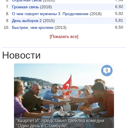
Обратная связь
(2020)
6,92
Громкая связь
(2018)
5,92
О чем говорят мужчины 3. Продолжение
(2018)
5,81
День выборов 2
(2015)
6,50
Быстрее, чем кролики
(2013)
[Показать все]
Новости
0
"Квартет И" представил трейлер комедии
"Один день в Стамбуле"