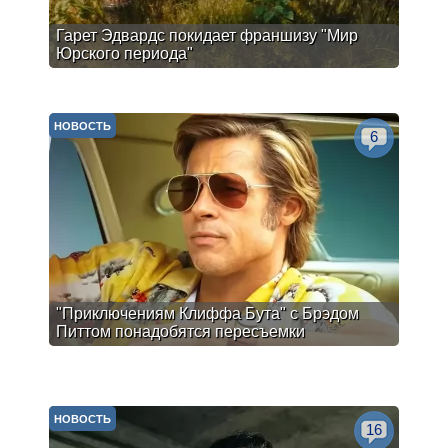
Гарет Эдвардс покидает франшизу "Мир
Юрского периода"
НОВОСТЬ
6
"Приключениям Клиффа Бута" с Брэдом
Питтом понадобятся пересъемки
НОВОСТЬ
16