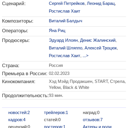
Сценарий:
Сергей Петрейков
,
Леонид Барац
,
Ростислав Хаит
Композиторы:
Виталий Балдыч
Операторы:
Яна Риц
Продюсеры:
Эдуард Илоян
,
Денис Жалинский
,
Виталий Шляппо
,
Алексей Троцюк
,
Ростислав Хаит
,
...>
Страна:
Россия
Премьера в России:
02.02.2023
Кинокомпания:
Хэд Мэйд Продакшен, START, Стрела,
Yellow, Black & White
Продолжительность:
93 мин.
новостей:2
трейлеров:1
наград:0
кадров:4
статей:0
отзывов:7
рецензий:0
постеров:1
Актеры и роли