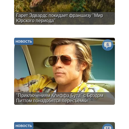
Гарет Эдвардс покидает франшизу "Мир
Юрского периода"
НОВОСТЬ
6
"Приключениям Клиффа Бута" с Брэдом
Питтом понадобятся пересъемки
НОВОСТЬ
15