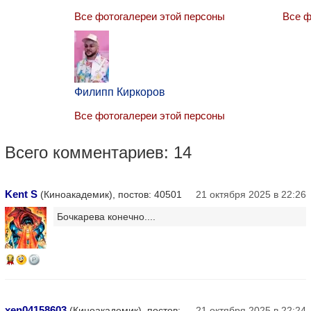
Все фотогалереи этой персоны
Все ф
Филипп Киркоров
Все фотогалереи этой персоны
Всего комментариев: 14
Kent S
(Киноакадемик), постов: 40501
21 октября 2025 в 22:26
Бочкарева конечно....
14
xen04158603
(Киноакадемик), постов:
21 октября 2025 в 22:24