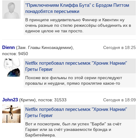
"Приключениям Клиффа Бута" с Брэдом Питтом
понадобятся пересъемки
В принципе неудивительно Финчер и Квентин ну
очень разные по стилю режиссёры объединить их в
единое целое не так просто.
Dienn
(Зам. Главы Киноакадемии),
Сегодня в 18:25
постов: 9450
Netflix потребовал пересъемок "Хроник Нарнии"
Греты Гервиг
Похоже все фильмы по этой серии преследуют
провалы и неудачи, прямо проклятие какое-то
John23
(Критик), постов: 31533
Сегодня в 18:09
Netflix потребовал пересъемок "Хроник Нарнии"
Греты Гервиг
Вот и посмотрим, был ли успех "Барби" за счёт
Гарвиг или за счёт узнаваемости брэнда и
Барбигеймера.