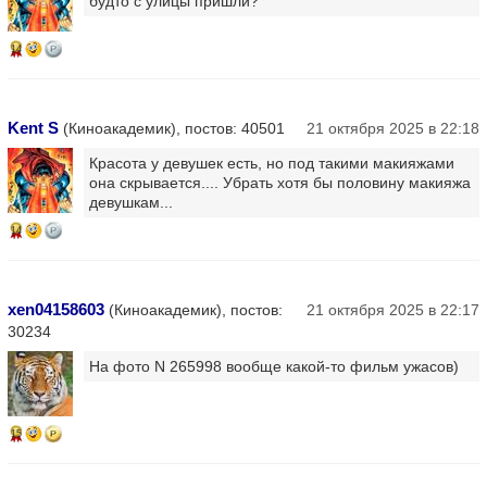
будто с улицы пришли?
14
Kent S
(Киноакадемик), постов: 40501
21 октября 2025 в 22:18
Красота у девушек есть, но под такими макияжами
она скрывается.... Убрать хотя бы половину макияжа
девушкам...
14
xen04158603
(Киноакадемик), постов:
21 октября 2025 в 22:17
30234
На фото N 265998 вообще какой-то фильм ужасов)
15