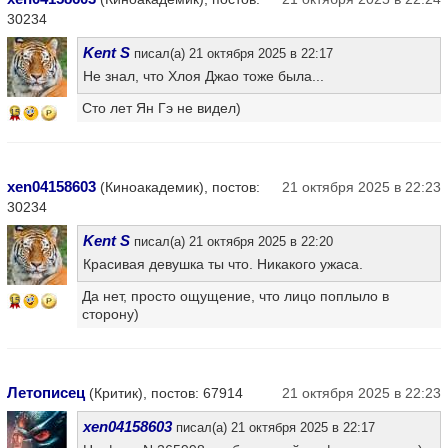
30234
Kent S
писал(а) 21 октября 2025 в 22:17
Не знал, что Хлоя Джао тоже была...
Сто лет Ян Гэ не видел)
15
xen04158603
(Киноакадемик), постов:
21 октября 2025 в 22:23
30234
Kent S
писал(а) 21 октября 2025 в 22:20
Красивая девушка ты что. Никакого ужаса.
Да нет, просто ощущение, что лицо поплыло в
15
сторону)
Летописец
(Критик), постов: 67914
21 октября 2025 в 22:23
xen04158603
писал(а) 21 октября 2025 в 22:17