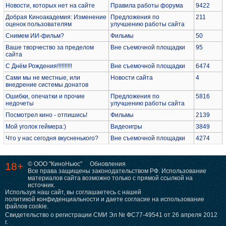
Новости, которых нет на сайте
Правила работы форума
9422
Добрая Киноакадемия: Изменение
Предложения по
211
оценок пользователям
улучшению работы сайта
Снимем ИИ-фильм?
Фильмы
50
Ваше творчество за пределом
Вне съемочной площадки
95
сайта
С Днём Рождения!!!!!!!!!!
Вне съемочной площадки
6474
Сами мы не местные, или
Новости сайта
4
внедрение системы донатов
Ошибки, опечатки и прочие
Предложения по
5816
недочеты
улучшению работы сайта
Посмотрел кино - отпишись!
Фильмы
2139
Мой уголок геймера:)
Видеоигры
3849
Что у нас сегодня вкусненького?
Вне съемочной площадки
4274
18+
© ООО "КиноНьюс"
Обновления
Все права защищены законодательством РФ. Использование
материалов сайта возможно только с прямой ссылкой на
источник.
Используя наш сайт, вы соглашаетесь с нашей
политикой конфиденциальности
и даете согласие на использование
файлов cookie.
Свидетельство о регистрации СМИ Эл № ФС77-49541 от 26 апреля 2012
г.