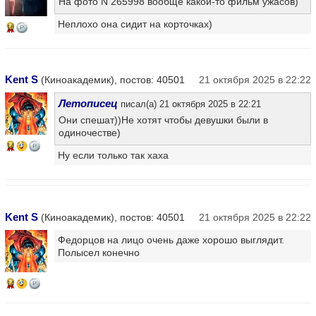
На фото N 265998 вообще какой-то фильм ужасов)
Неплохо она сидит на корточках)
16
Kent S
(Киноакадемик), постов: 40501
21 октября 2025 в 22:22
Летописец
писал(а) 21 октября 2025 в 22:21
Они спешат))Не хотят чтобы девушки были в
одиночестве)
14
Ну если только так хаха
Kent S
(Киноакадемик), постов: 40501
21 октября 2025 в 22:22
Федорцов на лицо очень даже хорошо выглядит.
Полысел конечно
14