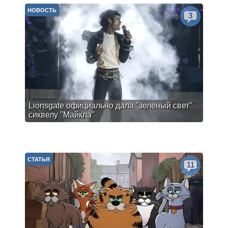
НОВОСТЬ
3
Lionsgate официально дала "зеленый свет"
сиквелу "Майкла"
СТАТЬЯ
11