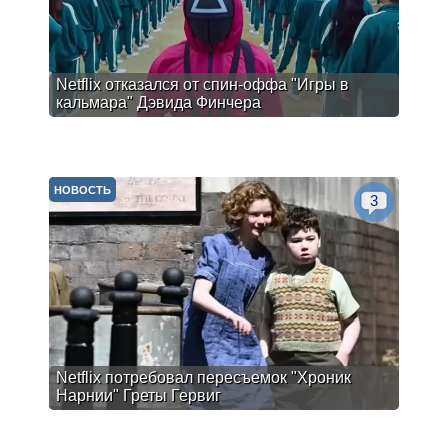
Netflix отказался от спин-оффа "Игры в
кальмара" Дэвида Финчера
НОВОСТЬ
3
Netflix потребовал пересъемок "Хроник
Нарнии" Греты Гервиг