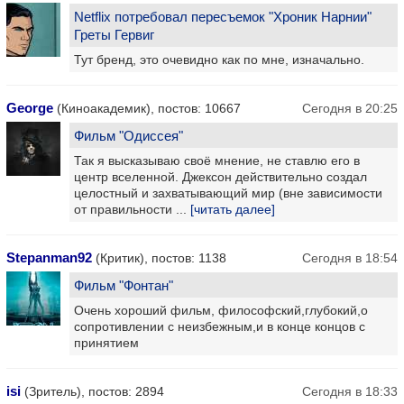
Netflix потребовал пересъемок "Хроник Нарнии"
Греты Гервиг
Тут бренд, это очевидно как по мне, изначально.
George
(Киноакадемик), постов: 10667
Сегодня в 20:25
Фильм "Одиссея"
Так я высказываю своё мнение, не ставлю его в
центр вселенной. Джексон действительно создал
целостный и захватывающий мир (вне зависимости
от правильности ...
[читать далее]
Stepanman92
(Критик), постов: 1138
Сегодня в 18:54
Фильм "Фонтан"
Очень хороший фильм, философский,глубокий,о
сопротивлении с неизбежным,и в конце концов с
принятием
isi
(Зритель), постов: 2894
Сегодня в 18:33