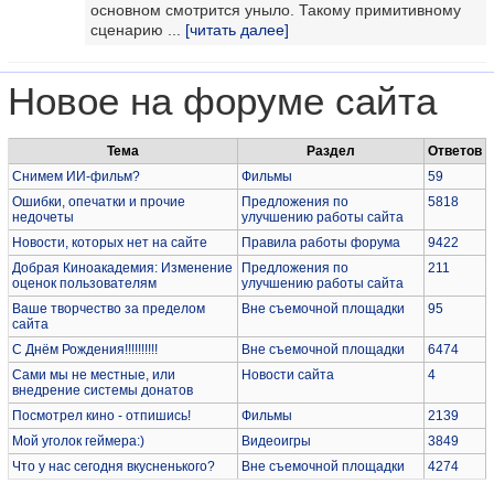
основном смотрится уныло. Такому примитивному
сценарию ...
[читать далее]
Новое на форуме сайта
Тема
Раздел
Ответов
Снимем ИИ-фильм?
Фильмы
59
Ошибки, опечатки и прочие
Предложения по
5818
недочеты
улучшению работы сайта
Новости, которых нет на сайте
Правила работы форума
9422
Добрая Киноакадемия: Изменение
Предложения по
211
оценок пользователям
улучшению работы сайта
Ваше творчество за пределом
Вне съемочной площадки
95
сайта
С Днём Рождения!!!!!!!!!!
Вне съемочной площадки
6474
Сами мы не местные, или
Новости сайта
4
внедрение системы донатов
Посмотрел кино - отпишись!
Фильмы
2139
Мой уголок геймера:)
Видеоигры
3849
Что у нас сегодня вкусненького?
Вне съемочной площадки
4274