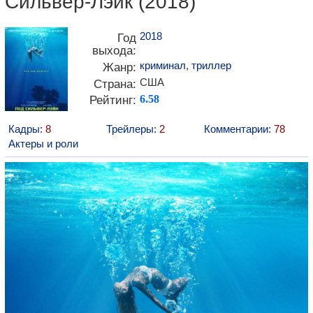
Сильвер-Лэйк (2018)
2018
Год
выхода:
криминал
,
триллер
Жанр:
США
Страна:
Рейтинг:
6.58
Кадры:
8
Трейлеры:
2
Комментарии:
78
Актеры и роли