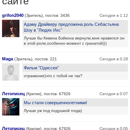
сайте
grifon2040
(Зритель), постов: 3436
Сегодня в 1:12
Адаму Драйверу предложена роль Себастьяна
Шоу в "Людях Икс"
Лучше бы Кевина Бэйкона вернули,мне нравился он
в этой роли,особенно момент с гранатой)))
Maga
(Зритель), постов: 221
Сегодня в 0:28
Фильм "Одиссея"
отражение)что с тобой не так?
Летописец
(Критик), постов: 67926
Сегодня в 0:07
Мы стали совершеннолетними!
Лучше уж под подушкой тогда)
Летописец
(Критик), постов: 67926
Сегодня в 0:05