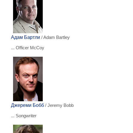
Адам Бартли
/ Adam Bartley
... Officer McCoy
Джереми Бобб
/ Jeremy Bobb
... Songwriter