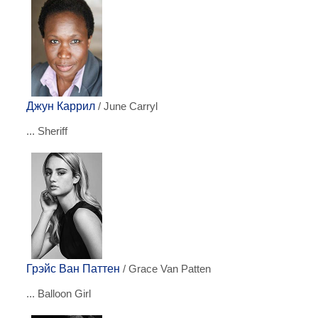
Джун Каррил
/ June Carryl
... Sheriff
Грэйс Ван Паттен
/ Grace Van Patten
... Balloon Girl