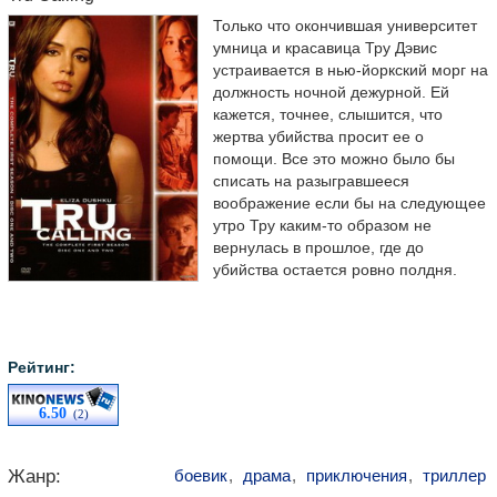
Только что окончившая университет
умница и красавица Тру Дэвис
устраивается в нью-йоркский морг на
должность ночной дежурной. Ей
кажется, точнее, слышится, что
жертва убийства просит ее о
помощи. Все это можно было бы
списать на разыгравшееся
воображение если бы на следующее
утро Тру каким-то образом не
вернулась в прошлое, где до
убийства остается ровно полдня.
Рейтинг:
6.50
(2)
Жанр:
боевик
,
драма
,
приключения
,
триллер