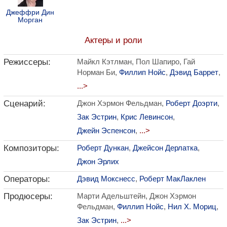
Джеффри Дин
Морган
Актеры и роли
Режиссеры:
Майкл Кэтлман, Пол Шапиро, Гай
Норман Би,
Филлип Нойс
,
Дэвид Баррет
,
...>
Сценарий:
Джон Хэрмон Фельдман,
Роберт Доэрти
,
Зак Эстрин
,
Крис Левинсон
,
Джейн Эспенсон
,
...>
Композиторы:
Роберт Дункан
,
Джейсон Дерлатка
,
Джон Эрлих
Операторы:
Дэвид Мокснесс
,
Роберт МакЛаклен
Продюсеры:
Марти Адельштейн, Джон Хэрмон
Фельдман,
Филлип Нойс
,
Нил Х. Мориц
,
Зак Эстрин
,
...>