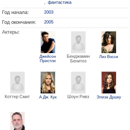
,
фантастика
Год начала:
2003
Год окончания:
2005
Актеры:
Бенджамин
Джейсон
Лиз Вэсси
Пристли
Бенитез
Коттер Смит
Шоун Ривз
А.Дж. Кук
Элиза Душку