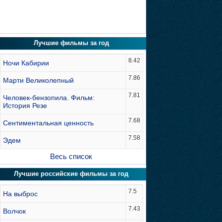
Лучшие фильмы за год
8.42
Ночи Кабирии
7.86
Марти Великолепный
7.81
Человек-бензопила. Фильм:
История Резе
7.68
Сентиментальная ценность
7.58
Эдем
Весь список
Лучшие российские фильмы за год
7.5
На выброс
7.43
Волчок