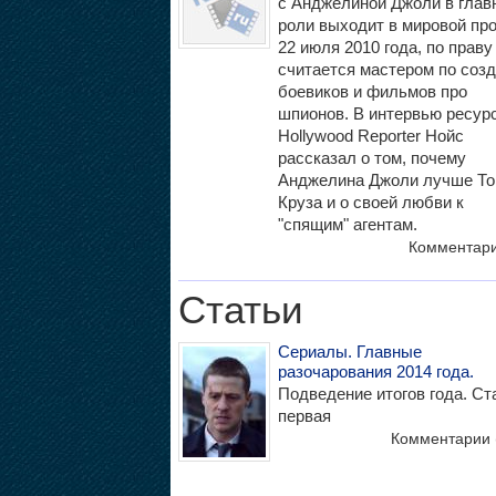
с Анджелиной Джоли в глав
роли выходит в мировой про
22 июля 2010 года, по праву
считается мастером по соз
боевиков и фильмов про
шпионов. В интервью ресур
Hollywood Reporter Нойс
рассказал о том, почему
Анджелина Джоли лучше Т
Круза и о своей любви к
"спящим" агентам.
Комментар
Статьи
Сериалы. Главные
разочарования 2014 года.
Подведение итогов года. Ст
первая
Комментарии