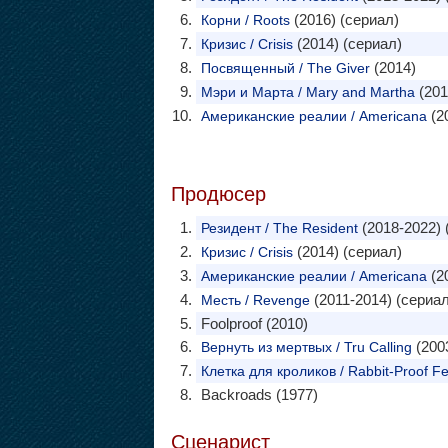
(2016) (сериал)
Корни / Roots
(2014) (сериал)
Кризис / Crisis
(2014)
Посвященный / The Giver
(201
Мэри и Марта / Mary and Martha
(2
Американские реалии / Americana
Продюсер
(2018-2022) 
Резидент / The Resident
(2014) (сериал)
Кризис / Crisis
(2
Американские реалии / Americana
(2011-2014) (сериал
Месть / Revenge
Foolproof (2010)
(2003
Вернуть из мертвых / Tru Calling
Клетка для кроликов / Rabbit-Proof F
Backroads (1977)
Сценарист