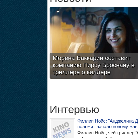
Морена Баккарин составит
компанию Пирсу Броснану в
триллере о киллере
Интервью
Филлип Нойс: "Анджелина 
положит начало новому жан
Филлип Нойс, чей триллер "