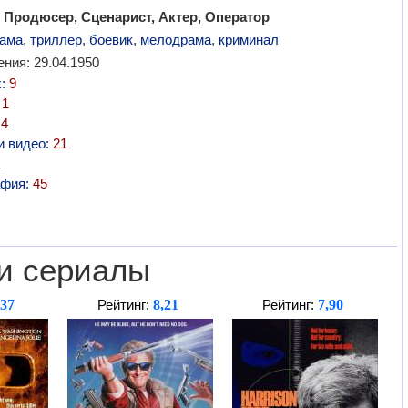
 Продюсер, Сценарист, Актер, Оператор
ама
,
триллер
,
боевик
,
мелодрама
,
криминал
ния: 29.04.1950
х:
9
:
1
:
4
и видео:
21
1
афия:
45
и сериалы
,37
8,21
7,90
Рейтинг:
Рейтинг: