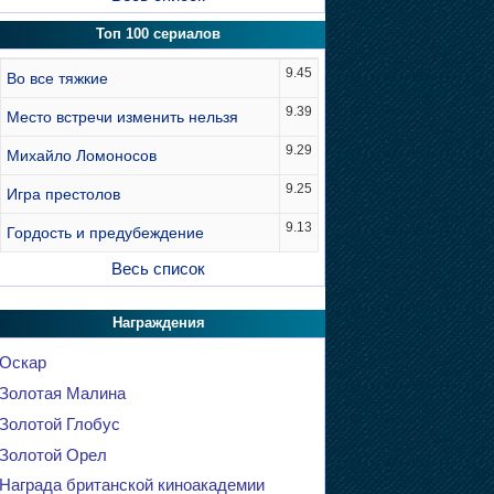
Топ 100 сериалов
9.45
Во все тяжкие
9.39
Место встречи изменить нельзя
9.29
Михайло Ломоносов
9.25
Игра престолов
9.13
Гордость и предубеждение
Весь список
Награждения
Оскар
Золотая Малина
Золотой Глобус
Золотой Орел
Награда британской киноакадемии