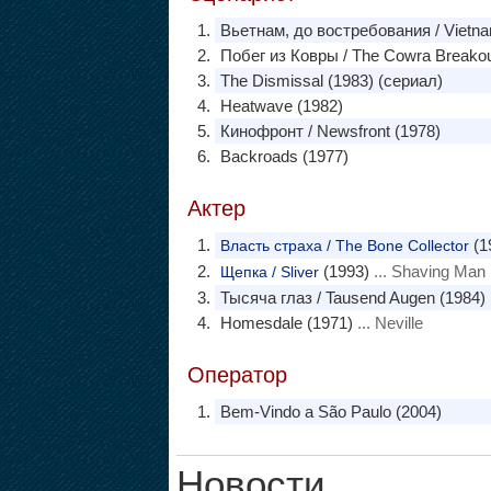
Вьетнам, до востребования / Vietna
Побег из Ковры / The Cowra Breakou
The Dismissal (1983) (сериал)
Heatwave (1982)
Кинофронт / Newsfront (1978)
Backroads (1977)
Актер
(1
Власть страха / The Bone Collector
(1993)
... Shaving Man
Щепка / Sliver
Тысяча глаз / Tausend Augen (1984)
Homesdale (1971)
... Neville
Оператор
Bem-Vindo a São Paulo (2004)
Новости