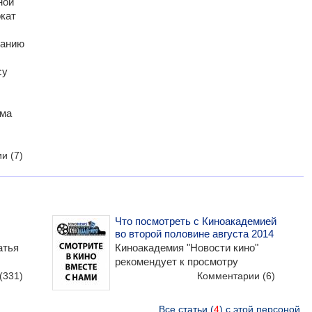
ной
кат
данию
су
ома
ии
(7)
Что посмотреть с Киноакадемией
во второй половине августа 2014
атья
Киноакадемия "Новости кино"
рекомендует к просмотру
(331)
Комментарии
(6)
Все статьи (
4
) с этой персоной