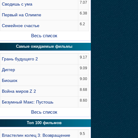
7.07
Сводишь с ума
6.38
Первый на Олимпе
6.2
Семейное счастье
Весь список
Самые ожидаемые фильмы
9.17
Грань будущего 2
9.09
Диггер
9.00
Биошок
8.68
Война миров Z 2
8.60
Безумный Макс: Пустошь
Весь список
Топ 100 фильмов
9.5
Властелин колец 3: Возвращение