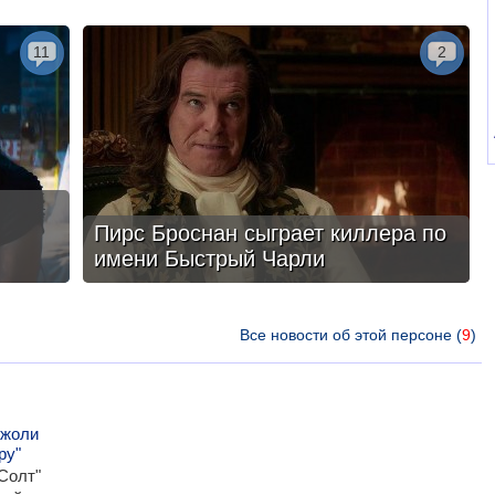
11
2
Пирс Броснан сыграет киллера по
имени Быстрый Чарли
Все новости об этой персоне (
9
)
Джоли
ру"
Солт"