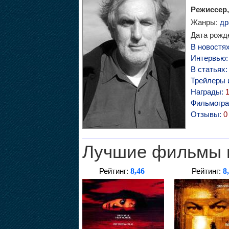
Режиссер,
Жанры:
др
Дата рожде
В новостя
Интервью
В статьях
Трейлеры 
Награды:
Фильмогр
Отзывы:
0
Лучшие фильмы 
8,46
8
Рейтинг:
Рейтинг: