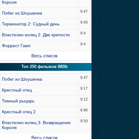
Короля
9.47
Побег из Шоушенка
9.45
Терминатор 2: Судный день
9.4
Властелин колец 2: Две крепости
9.4
Форрест Гамп
Весь список
Топ 250 фильмов IMDb
9.47
Побег из Шоушенка
9.17
Крестный отец
9.12
Темный рыцарь
8.96
Крестный отец 2
9.50
Властелин колец 3: Возвращение
Короля
Весь список