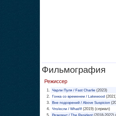
Фильмография
Режиссер
(2023)
Чарли Пуля / Fast Charlie
(2021
Гонка со временем / Lakewood
(20
Вне подозрений / Above Suspicion
(2019) (сериал)
Что/если / What/If
(2018-2022) 
Резидент / The Resident