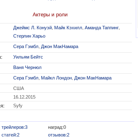
Актеры и роли
Джеймс Л. Конуэй
,
Майк Кэхилл
,
Аманда Таппинг
,
Стерлин Харьо
Сера Гэмбл
,
Джон МакНамара
:
Уильям Бейтс
Ваня Чернюл
Сера Гэмбл
,
Майкл Лондон
,
Джон МакНамара
США
16.12.2015
я:
Syfy
трейлеров:3
наград:0
статей:2
отзывов:2