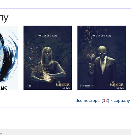
лу
Все постеры (
12
) к сериалу
ет