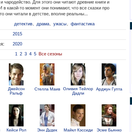
и чародейство. Для этого они читают древние книги и
 в какой-то момент они понимают, что все сказки про
о они читали в детстве, вполне реальны...
детектив
,
драма
,
ужасы
,
фантастика
2015
я:
2020
1
2
3
4
5
Все сезоны
Джейсон
Оливия Тейлор
Стелла Маив
Арджун Гупта
Ральф
Дадли
л
Кейси Рол
Энн Дудек
Майкл Кэссиди
Эсме Бьянко