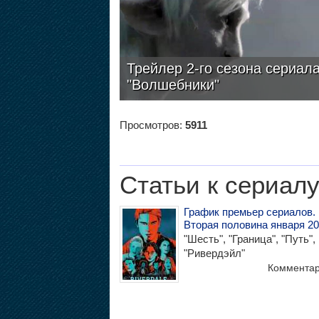
Трейлер 2-го сезона сериал
"Волшебники"
Просмотров:
5911
Статьи к сериал
График премьер сериалов.
Вторая половина января 2
"Шесть", "Граница", "Путь",
"Ривердэйл"
Коммента