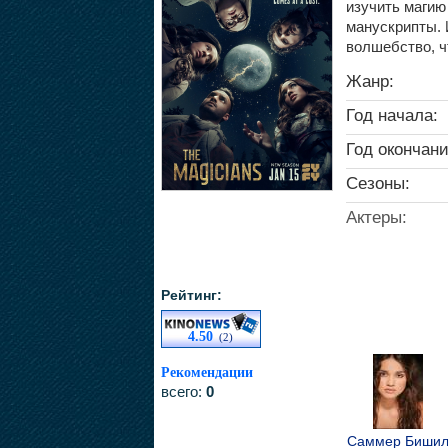
изучить магию 
манускрипты. И
волшебство, чт
Жанр:
Год начала:
Год окончани
Сезоны:
Актеры:
Рейтинг:
4.50
(2)
Рекомендации
всего:
0
Саммер Биши