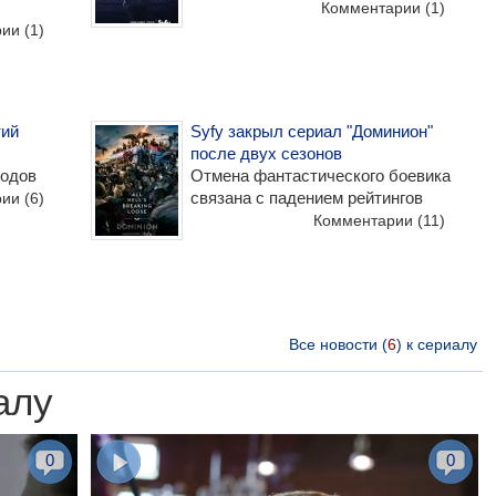
Комментарии
(1)
рии
(1)
тий
Syfy закрыл сериал "Доминион"
после двух сезонов
зодов
Отмена фантастического боевика
связана с падением рейтингов
рии
(6)
Комментарии
(11)
Все новости (
6
) к сериалу
алу
0
0