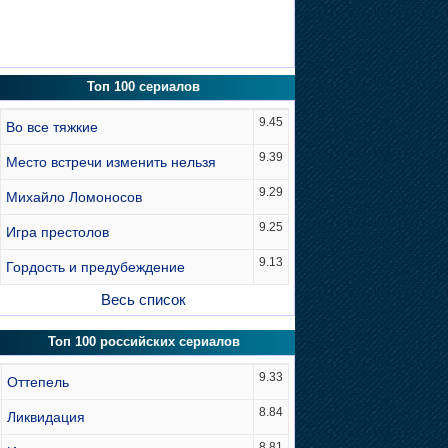
Топ 100 сериалов
9.45
Во все тяжкие
9.39
Место встречи изменить нельзя
9.29
Михайло Ломоносов
9.25
Игра престолов
9.13
Гордость и предубеждение
Весь список
Топ 100 российских сериалов
9.33
Оттепель
8.84
Ликвидация
8.81