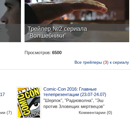
а
Трейлер №2 сериала
"Волшебники"
Просмотров:
6500
Все трейлеры (
3
) к сериалу
у
Comic-Con 2016: Главные
017
телепрезентации (23.07-24.07)
"Шерлок", "Радиоволна", "Эш
против Зловещих мертвецов"
рии
(7)
Комментарии
(0)