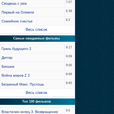
7.07
Сводишь с ума
6.38
Первый на Олимпе
6.2
Семейное счастье
Весь список
Самые ожидаемые фильмы
9.17
Грань будущего 2
9.09
Диггер
9.00
Биошок
8.68
Война миров Z 2
8.65
Безумный Макс: Пустошь
Весь список
Топ 100 фильмов
9.5
Властелин колец 3: Возвращение