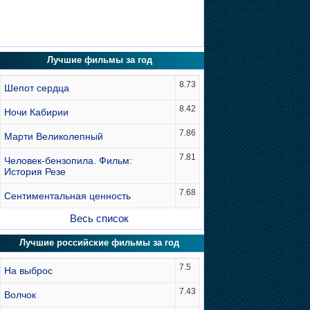
Лучшие фильмы за год
8.73
Шепот сердца
8.42
Ночи Кабирии
7.86
Марти Великолепный
7.81
Человек-бензопила. Фильм:
История Резе
7.68
Сентиментальная ценность
Весь список
Лучшие российские фильмы за год
7.5
На выброс
7.43
Волчок