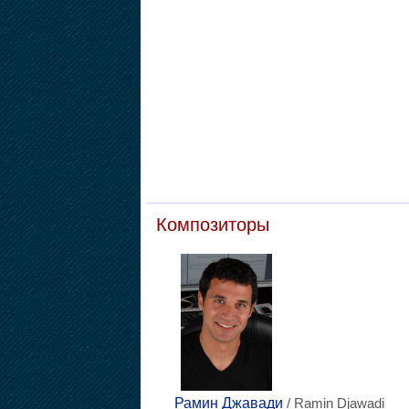
Композиторы
Рамин Джавади
/ Ramin Djawadi