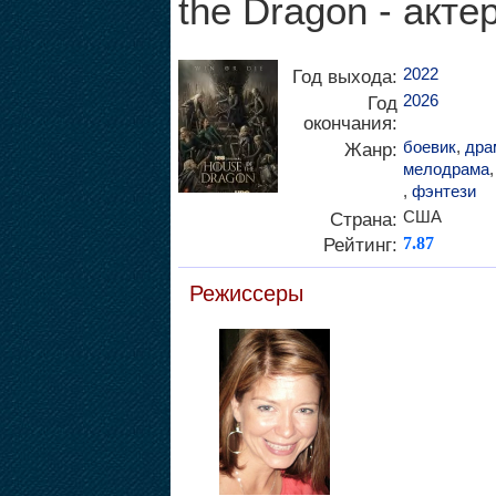
the Dragon - акте
2022
Год выхода:
2026
Год
окончания:
боевик
,
дра
Жанр:
мелодрама
,
фэнтези
США
Страна:
Рейтинг:
7.87
Режиссеры