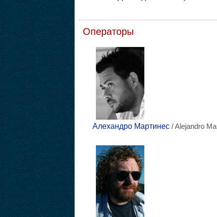
Операторы
Алехандро Мартинес
/ Alejandro Ma