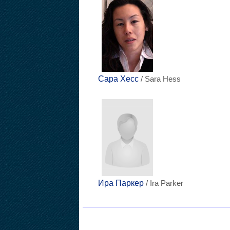
Сара Хесс
/ Sara Hess
Ира Паркер
/ Ira Parker