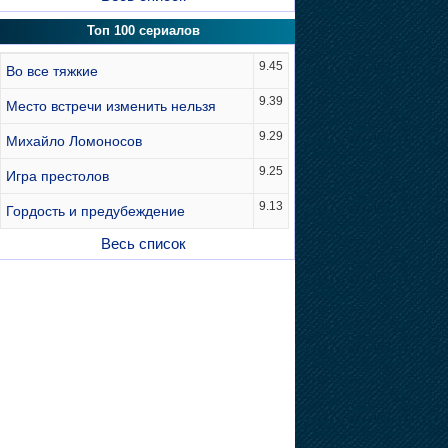
Топ 100 сериалов
9.45
Во все тяжкие
9.39
Место встречи изменить нельзя
9.29
Михайло Ломоносов
9.25
Игра престолов
9.13
Гордость и предубеждение
Весь список