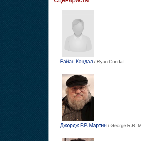
Сценаристы
Райан Кондал
/ Ryan Condal
Джордж Р.Р. Мартин
/ George R.R. M