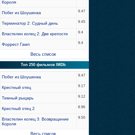
Короля
9.47
Побег из Шоушенка
9.45
Терминатор 2: Судный день
9.4
Властелин колец 2: Две крепости
9.4
Форрест Гамп
Весь список
Топ 250 фильмов IMDb
9.47
Побег из Шоушенка
9.17
Крестный отец
9.12
Темный рыцарь
8.96
Крестный отец 2
9.50
Властелин колец 3: Возвращение
Короля
Весь список