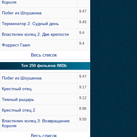
Короля
9.47
Побег из Шоушенка
9.45
Терминатор 2: Судный день
9.4
Властелин колец 2: Две крепости
9.4
Форрест Гамп
Весь список
Топ 250 фильмов IMDb
9.47
Побег из Шоушенка
9.17
Крестный отец
9.12
Темный рыцарь
8.96
Крестный отец 2
9.50
Властелин колец 3: Возвращение
Короля
Весь список