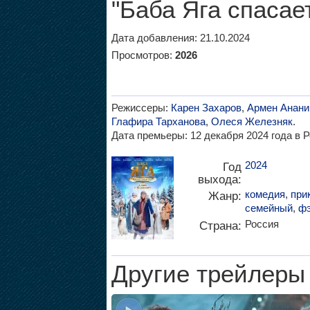
"Баба Яга спасае
Дата добавления: 21.10.2024
Просмотров:
2026
Режиссеры:
Карен Захаров
,
Армен Анани
Глафира Тарханова
,
Олеся Железняк
.
Дата премьеры: 12 декабря 2024 года в Р
2024
Год
выхода:
комедия
,
при
Жанр:
семейный
,
фэ
Россия
Страна:
Другие трейлеры