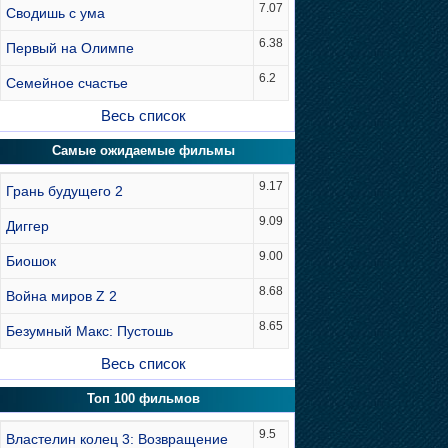
7.07
Сводишь с ума
6.38
Первый на Олимпе
6.2
Семейное счастье
Весь список
Самые ожидаемые фильмы
9.17
Грань будущего 2
9.09
Диггер
9.00
Биошок
8.68
Война миров Z 2
8.65
Безумный Макс: Пустошь
Весь список
Топ 100 фильмов
9.5
Властелин колец 3: Возвращение