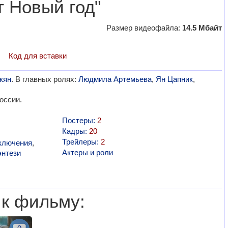
т Новый год"
Размер видеофайла:
14.5 Мбайт
Код для вставки
кян
. В главных ролях:
Людмила Артемьева
,
Ян Цапник
,
оссии.
Постеры:
2
Кадры:
20
Трейлеры:
2
ключения
,
Актеры и роли
нтези
 к фильму: