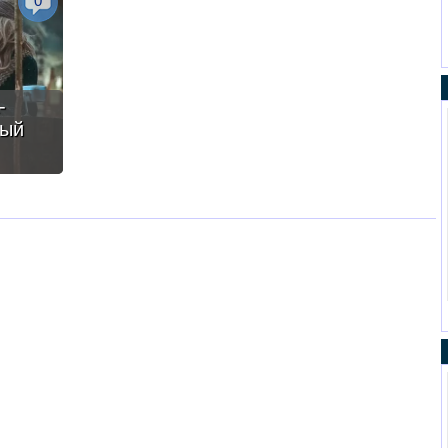
0
-
вый