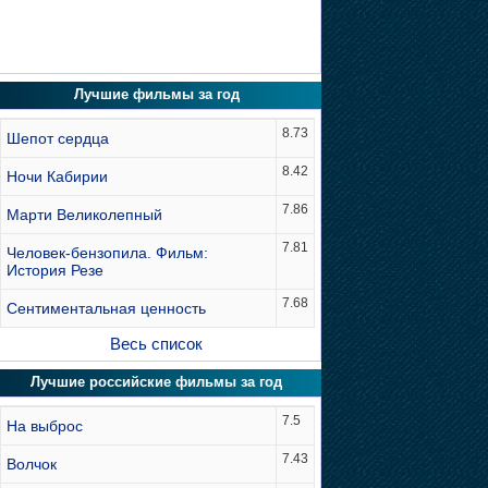
Лучшие фильмы за год
8.73
Шепот сердца
8.42
Ночи Кабирии
7.86
Марти Великолепный
7.81
Человек-бензопила. Фильм:
История Резе
7.68
Сентиментальная ценность
Весь список
Лучшие российские фильмы за год
7.5
На выброс
7.43
Волчок